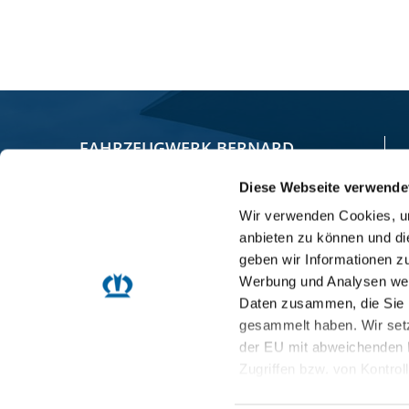
FAHRZEUGWERK BERNARD
KRONE GMBH & CO. KG
Diese Webseite verwende
Wir verwenden Cookies, um
Bernard-Krone-Straße 1
anbieten zu können und di
49757 Werlte, GERMANY
geben wir Informationen z
Werbung und Analysen weit
+49 5951 209-0
Daten zusammen, die Sie i
gesammelt haben. Wir setz
+49 5951 209 98-268
der EU mit abweichenden 
info.nfz@krone.de
Zugriffen bzw. von Kontrol
Datenschutzerklärung