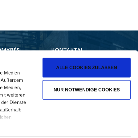
OMYBĖS
KONTAKTAI
duotuvė
Pardavimas
ALLE COOKIES ZULASSEN
le Medien
ilerForum
Kontaktai
). Außerdem
NE Programėlės
le Medien,
NUR NOTWENDIGE COOKIES
mit weiteren
 der Dienste
 außerhalb
ichen