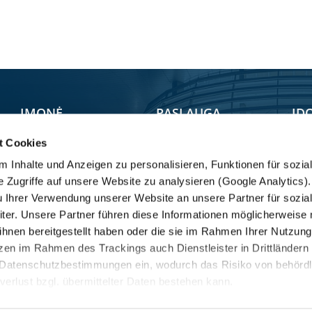
ĮMONĖ
PASLAUGA
ĮD
t Cookies
Vietos
Par
Service Locator
 Inhalte und Anzeigen zu personalisieren, Funktionen für sozia
Atsarginės dalys
CV Group
Tra
e Zugriffe auf unsere Website zu analysieren (Google Analytics
Mobility
Filosofija
KRO
u Ihrer Verwendung unserer Website an unsere Partner für sozia
er. Unsere Partner führen diese Informationen möglicherweise 
Fair Care
KRONE grupė
hnen bereitgestellt haben oder die sie im Rahmen Ihrer Nutzung
Trailer Point
Compliance /
en im Rahmen des Trackings auch Dienstleister in Drittländern
Whistleblowing
Klientų aptarnavimas
Datenschutzbestimmungen ein, wodurch das Risiko von behördl
lverlust bzgl. übermittelter Daten bestehen kann.