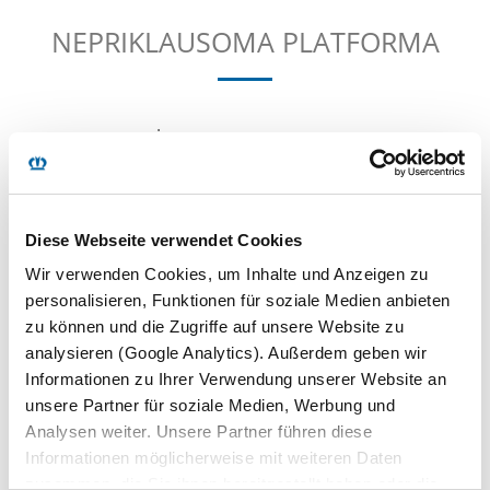
NEPRIKLAUSOMA PLATFORMA
LANKSTESNĖS „SUPPLY CHAIN“
STRUKTŪROS IR PAPRASTESNĖ DARBO
EIGA.
Diese Webseite verwendet Cookies
„KRONE Telematics“ naudoja nuo gamintojo
Wir verwenden Cookies, um Inhalte und Anzeigen zu
nepriklausomą telematikos platformą, todėl paprasta
personalisieren, Funktionen für soziale Medien anbieten
vienu metu naudotis net keliomis telematikos sistemomis
zu können und die Zugriffe auf unsere Website zu
- taip galime stebėti daug daugiau puspriekabės
analysieren (Google Analytics). Außerdem geben wir
parametrų.
Informationen zu Ihrer Verwendung unserer Website an
unsere Partner für soziale Medien, Werbung und
Nepriklausomai nuo puspriekabės tipo, gamintojo arba
Analysen weiter. Unsere Partner führen diese
sumontuotos telematikos sistemos, vartotojas turi savo
Informationen möglicherweise mit weiteren Daten
individualią prieigą ir gali matyti visus duomenis.
zusammen, die Sie ihnen bereitgestellt haben oder die