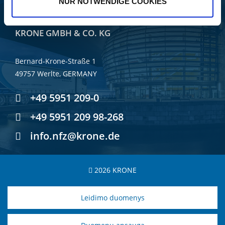
NUR NOTWENDIGE COOKIES
FAHRZEUGWERK BERNARD
KRONE GMBH & CO. KG
Bernard-Krone-Straße 1
49757 Werlte, GERMANY
+49 5951 209-0
+49 5951 209 98-268
info.nfz@krone.de
2026 KRONE
Leidimo duomenys