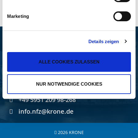
Impressum
Marketing
FAHRZEUGWERK BERNARD
Details zeigen
KRONE GMBH & CO. KG
ALLE COOKIES ZULASSEN
Bernard-Krone-Straße 1
49757 Werlte, GERMANY
NUR NOTWENDIGE COOKIES
+49 5951 209-0
+49 5951 209 98-268
info.nfz@krone.de
2026 KRONE