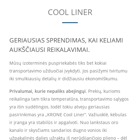
COOL LINER
GERIAUSIAS SPRENDIMAS, KAI KELIAMI
AUKŠČIAUSI REIKALAVIMAI.
Mūsų izoterminės puspriekabės tiks bet kokiai
transportavimo užduočiai įvykdyti. Jos pasižymi tvirtumu
iki smulkiausių detalių ir didžiausiu ekonomiškumu.
Privalumai, kurie nepaliks abejingųi
. Prekių, kurioms
reikalinga tam tikra temperatūra, transportavimo sąlygos
yra itin sudėtingos, todėl tokiu atveju geriausias
pasirinkimas yra „KRONE Cool Liner“. Važiuoklė, kėbulas
ir įranga yra stabilūs ir apgalvoti. Nuo lankstaus oro
kanalo ir skysčiams sandarios dugno vonios iki
užpakalinės dalies užraktų iš nerūdijančiojo plieno – dėl