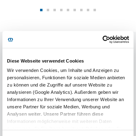
TECHNINĖ INFORMACIJA
Diese Webseite verwendet Cookies
Wir verwenden Cookies, um Inhalte und Anzeigen zu
personalisieren, Funktionen für soziale Medien anbieten
zu können und die Zugriffe auf unsere Website zu
Tipas:
„SDR 27 eL4-S“
analysieren (Google Analytics). Außerdem geben wir
Sukabinimo įtaiso
12 000 kg
Informationen zu Ihrer Verwendung unserer Website an
apkrova:
unsere Partner für soziale Medien, Werbung und
Analysen weiter. Unsere Partner führen diese
27 000 kg (techniškai
Ašies apkrova:
Informationen möglicherweise mit weiteren Daten
įmanoma)
zusammen, die Sie ihnen bereitgestellt haben oder die
39 000 kg (techniškai
sie im Rahmen Ihrer Nutzung der Dienste gesammelt