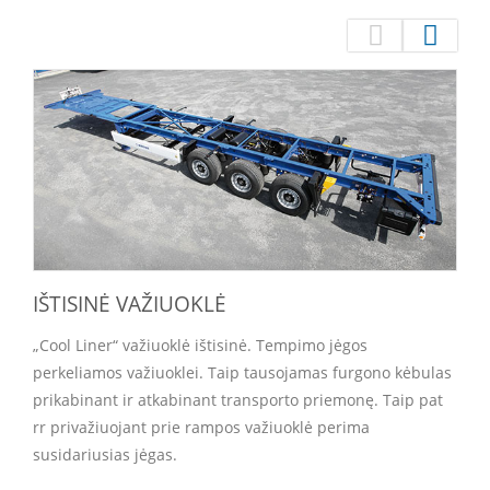
IŠTISINĖ VAŽIUOKLĖ
„Cool Liner“ važiuoklė ištisinė. Tempimo jėgos
perkeliamos važiuoklei. Taip tausojamas furgono kėbulas
prikabinant ir atkabinant transporto priemonę. Taip pat
rr privažiuojant prie rampos važiuoklė perima
susidariusias jėgas.