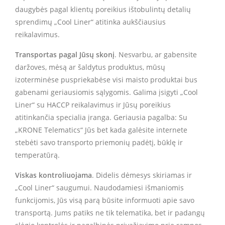
daugybės pagal klientų poreikius ištobulintų detalių
sprendimų „Cool Liner“ atitinka aukščiausius
reikalavimus.
Transportas pagal Jūsų skonį
. Nesvarbu, ar gabensite
daržoves, mėsą ar šaldytus produktus, mūsų
izoterminėse puspriekabėse visi maisto produktai bus
gabenami geriausiomis sąlygomis. Galima įsigyti „Cool
Liner“ su HACCP reikalavimus ir Jūsų poreikius
atitinkančia specialia įranga. Geriausia pagalba: Su
„KRONE Telematics“ Jūs bet kada galėsite internete
stebėti savo transporto priemonių padėtį, būklę ir
temperatūrą.
Viskas kontroliuojama
. Didelis dėmesys skiriamas ir
„Cool Liner“ saugumui. Naudodamiesi išmaniomis
funkcijomis, Jūs visą parą būsite informuoti apie savo
transportą. Jums patiks ne tik telematika, bet ir padangų