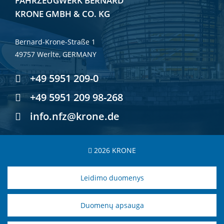
FAHRZEUGWERK BERNARD
KRONE GMBH & CO. KG
Bernard-Krone-Straße 1
49757 Werlte, GERMANY
+49 5951 209-0
+49 5951 209 98-268
info.nfz@krone.de
2026 KRONE
Leidimo duomenys
Duomenų apsauga