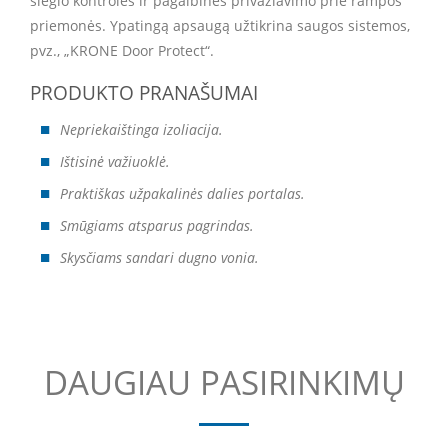
slėgio kontrolės ir pagalbinės privažiavimo prie rampos
priemonės. Ypatingą apsaugą užtikrina saugos sistemos,
pvz., „KRONE Door Protect“.
PRODUKTO PRANAŠUMAI
Nepriekaištinga izoliacija.
Ištisinė važiuoklė.
Praktiškas užpakalinės dalies portalas.
Smūgiams atsparus pagrindas.
Skysčiams sandari dugno vonia.
DAUGIAU PASIRINKIMŲ