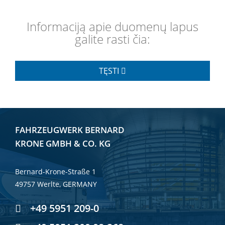
Informaciją apie duomenų lapus
galite rasti čia:
TĘSTI
FAHRZEUGWERK BERNARD
KRONE GMBH & CO. KG
Bernard-Krone-Straße 1
49757 Werlte, GERMANY
+49 5951 209-0