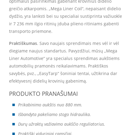
optimalus pasirinkimas gabenant krovinius didelio
greičio atkarpomis. „Mega Liner Coil“, nepaisant didelio
dydžio, yra lanksti bei su specialiai sustiprinta važiuokle
ir 7 236 mm ilgio ritinių įduba plieno ritiniams gabenti
transporto priemone.
Praktiškumas
. Savo naujais sprendimais mes vėl ir vėl
diegiame naujus standartus. Pavyzdžiui, mūsų „Mega
Liner Automotive“ yra specialus sprendimas aukštiems
automobilių pramonės reikalavimams. Praktiškos
savybės, pvz., „EasyTarp“ šoniniai tentai, užtikrina dar
efektyvesnį didelių krovinių gabenimą.
PRODUKTO PRANAŠUMAI
Prikabinimo aukštis nuo 880 mm.
Išbandyta pakeliamo stogo hidraulika.
Durų užraktų važiavimo aukščio reguliatorius.
Praktiški viduriniai ramsčiai.