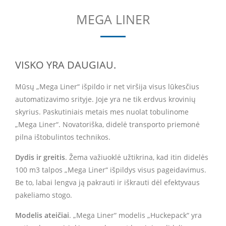
MEGA LINER
VISKO YRA DAUGIAU.
Mūsų „Mega Liner“ išpildo ir net viršija visus lūkesčius
automatizavimo srityje. Joje yra ne tik erdvus krovinių
skyrius. Paskutiniais metais mes nuolat tobulinome
„Mega Liner“. Novatoriška, didelė transporto priemonė
pilna ištobulintos technikos.
Dydis ir greitis
. Žema važiuoklė užtikrina, kad itin didelės
100 m3 talpos „Mega Liner“ išpildys visus pageidavimus.
Be to, labai lengva ją pakrauti ir iškrauti dėl efektyvaus
pakeliamo stogo.
Modelis ateičiai
. „Mega Liner“ modelis „Huckepack“ yra