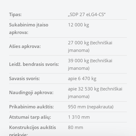
Tipas:
„SDP 27 eLG4-CS“
Sukabinimo įtaiso
12 000 kg
apkrova:
27 000 kg (techniškai
Ašies apkrova:
įmanoma)
39 000 kg (techniškai
Leidž. bendrasis svoris:
įmanoma)
Savasis svoris:
apie 6 470 kg
apie 32 530 kg (techniškai
Naudingoji apkrova:
įmanoma)
Prikabinimo aukštis:
950 mm (nepakrauta)
Atstumai tarp ašių:
1 310 mm
Konstrukcijos aukštis
80 mm
priekyje: