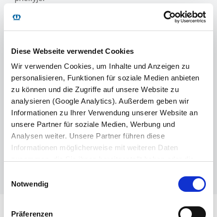
Grynasis vidinis ilgis:
13 620 mm
Grynasis vidinis plotis:
2 480 mm
Perkrovimo aukštis
2 860 mm; 3 000 mm*
Diese Webseite verwendet Cookies
šonuose įsk. krovinį:
Wir verwenden Cookies, um Inhalte und Anzeigen zu
Išorinis plotis:
2 550 mm
personalisieren, Funktionen für soziale Medien anbieten
zu können und die Zugriffe auf unsere Website zu
„Ultra“ varianto savasis
apie 5 950 kg
analysieren (Google Analytics). Außerdem geben wir
svoris:
Informationen zu Ihrer Verwendung unserer Website an
unsere Partner für soziale Medien, Werbung und
*= Naudingasis aukštis grotinių padėklų plotyje,
Analysen weiter. Unsere Partner führen diese
standartinio varianto matmenys ir svoriai
Informationen möglicherweise mit weiteren Daten
zusammen, die Sie ihnen bereitgestellt haben oder die
sie im Rahmen Ihrer Nutzung der Dienste gesammelt
Einwilligungsauswahl
haben. Wir setzen im Rahmen des Trackings auch
Notwendig
Dienstleister in Drittländern außerhalb der EU mit
abweichenden Datenschutzbestimmungen ein, wodurch
Präferenzen