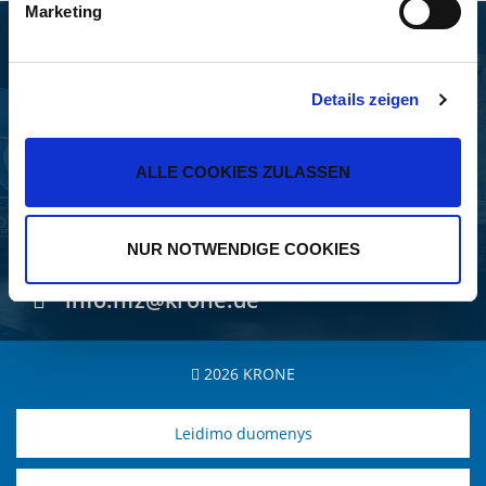
Marketing
FAHRZEUGWERK BERNARD
KRONE GMBH & CO. KG
Details zeigen
Bernard-Krone-Straße 1
49757 Werlte, GERMANY
ALLE COOKIES ZULASSEN
+49 5951 209-0
NUR NOTWENDIGE COOKIES
+49 5951 209 98-268
info.nfz@krone.de
2026 KRONE
Leidimo duomenys