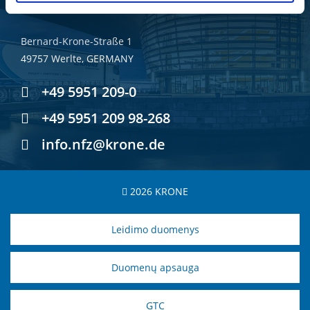
KRONE GMBH & CO. KG
Bernard-Krone-Straße 1
49757 Werlte, GERMANY
+49 5951 209-0
+49 5951 209 98-268
info.nfz@krone.de
2026 KRONE
Leidimo duomenys
Duomenų apsauga
GTC