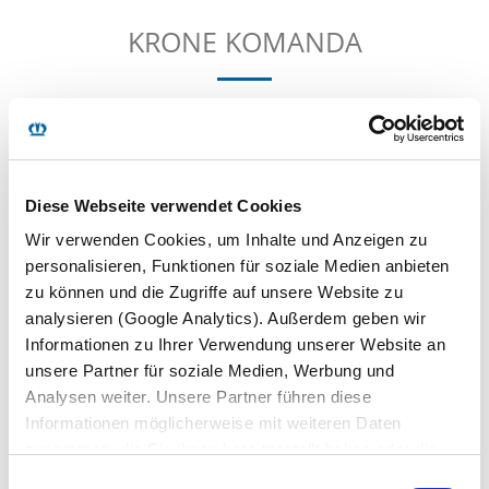
KRONE KOMANDA
GERA ATMOSFERA UŽTIKRINA KOKYBĘ.
Visi mūsų darbuotojai siekia to paties tikslo: jie nori
Diese Webseite verwendet Cookies
pasiūlyti mūsų klientams geriausią sprendimą pagal jų
Wir verwenden Cookies, um Inhalte und Anzeigen zu
poreikius. Kad mūsų darbuotojai atitiktų Jūsų ir mūsų
personalisieren, Funktionen für soziale Medien anbieten
keliamus kokybės reikalavimus, mūsų įmonės filosofijoje
zu können und die Zugriffe auf unsere Website zu
mokymas ir tobulinimas yra kertiniai akmenys.
analysieren (Google Analytics). Außerdem geben wir
Jauni žmonės – mūsų pamatas
. Daug jaunų žmonių
Informationen zu Ihrer Verwendung unserer Website an
baigia KRONE organizuojamus įvairių specialybių
unsere Partner für soziale Medien, Werbung und
mokymus. Tokiu būdu, didžiąją dalį reikalingų kvalifikuotų
Analysen weiter. Unsere Partner führen diese
specialistų atsirenkame iš savo gretų.
Informationen möglicherweise mit weiteren Daten
zusammen, die Sie ihnen bereitgestellt haben oder die
Profesinis išsilavinimas yra kokybės pagrindas
. Klasikinė
sie im Rahmen Ihrer Nutzung der Dienste gesammelt
Einwilligungsauswahl