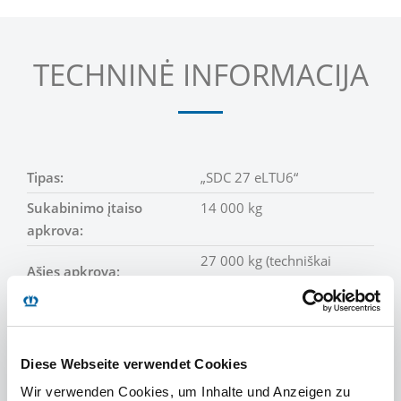
TECHNINĖ INFORMACIJA
Tipas:
„SDC 27 eLTU6“
Sukabinimo įtaiso
14 000 kg
apkrova:
27 000 kg (techniškai
Ašies apkrova:
leistina)
41 000 kg (techniškai
Leidž. bendrasis svoris:
leistina)
Diese Webseite verwendet Cookies
Savasis svoris:
apie 5 900 kg
Wir verwenden Cookies, um Inhalte und Anzeigen zu
apie 35 100 kg (techniškai