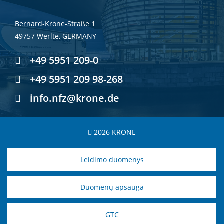
Bernard-Krone-Straße 1
49757 Werlte, GERMANY
+49 5951 209-0
+49 5951 209 98-268
info.nfz@krone.de
2026 KRONE
Leidimo duomenys
Duomenų apsauga
GTC