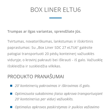
BOX LINER ELTU6
Trumpas ar ilgas variantas, sprendžiate Jūs.
Tvirtumas, novatoriškumas, lankstumas ir išskirtinis
paprastumas: Su „Box Liner SDC 27 eLTU6“ galėsite
patogiai transportuoti 20 pėdų konteinerį važiuoklės
viduryje, o krovinį pakrauti bei iškrauti - iš galo. Važiuoklę
išskleidžia ir suskleidžia vilkikas.
PRODUKTO PRANAŠUMAI
20‘ konteinerių pakrovimas ir iškrovimas iš galo.
Optimizuota sukabinimo įtaiso apkrova transportuojant
20‘ konteinerius per vidurį važiuoklės.
Optimalus apkrovos paskirstymas ir puikios važiavimo