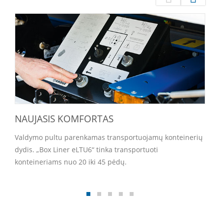
NAUJASIS KOMFORTAS
Valdymo pultu parenkamas transportuojamų konteinerių
dydis. „Box Liner eLTU6“ tinka transportuoti
konteineriams nuo 20 iki 45 pėdų.