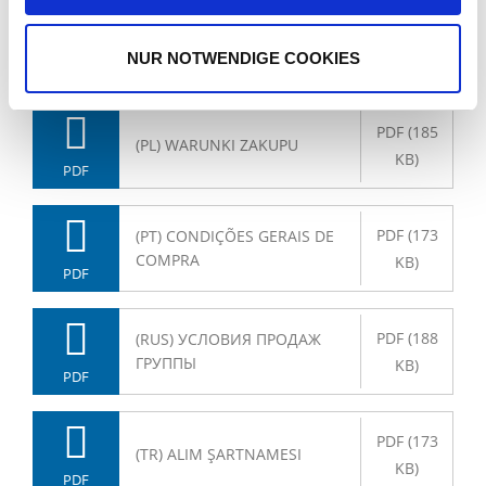
PDF (173
(I) CONDIZIONI D’ACQUISTO
KB)
NUR NOTWENDIGE COOKIES
PDF
PDF (185
(PL) WARUNKI ZAKUPU
KB)
PDF
PDF (173
(PT) CONDIÇÕES GERAIS DE
COMPRA
KB)
PDF
PDF (188
(RUS) УСЛОВИЯ ПРОДАЖ
ГРУППЫ
KB)
PDF
PDF (173
(TR) ALIM ŞARTNAMESI
KB)
PDF