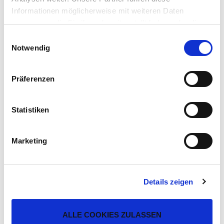
(EN) GENERAL TERMS AND
Informationen möglicherweise mit weiteren Daten
CONDITIONS OF PURCHASE
KB)
PDF
zusammen, die Sie ihnen bereitgestellt haben oder die
sie im Rahmen Ihrer Nutzung der Dienste gesammelt
Einwilligungsauswahl
haben. Wir setzen im Rahmen des Trackings auch
PDF (219
Notwendig
(CN) 科龙集团采购条款 编号
Dienstleister in Drittländern außerhalb der EU mit
KB)
PDF
abweichenden Datenschutzbestimmungen ein, wodurch
Präferenzen
das Risiko von behördlichen Zugriffen bzw. von
PDF (179
Kontrollverlust bzgl. übermittelter Daten bestehen kann.
(CZ) NÁKUPNÍ PODMÍNKY
Datenschutzerklärung
KB)
Statistiken
PDF
Impressum
Marketing
PDF (181
(DE)
EINKAUFSBEDINGUNGEN
KB)
PDF
Details zeigen
PDF (173
(FR) CONDITIONS D'ACHAT
KB)
PDF
ALLE COOKIES ZULASSEN