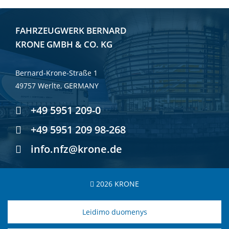
FAHRZEUGWERK BERNARD
KRONE GMBH & CO. KG
Bernard-Krone-Straße 1
49757 Werlte, GERMANY
+49 5951 209-0
+49 5951 209 98-268
info.nfz@krone.de
2026 KRONE
Leidimo duomenys