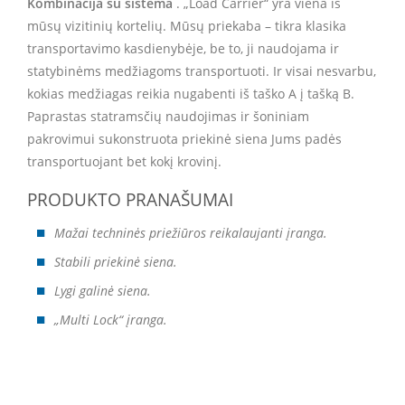
Kombinacija su sistema
. „Load Carrier“ yra viena iš
mūsų vizitinių kortelių. Mūsų priekaba – tikra klasika
transportavimo kasdienybėje, be to, ji naudojama ir
statybinėms medžiagoms transportuoti. Ir visai nesvarbu,
kokias medžiagas reikia nugabenti iš taško A į tašką B.
Paprastas statramsčių naudojimas ir šoniniam
pakrovimui sukonstruota priekinė siena Jums padės
transportuojant bet kokį krovinį.
PRODUKTO PRANAŠUMAI
Mažai techninės priežiūros reikalaujanti įranga.
Stabili priekinė siena.
Lygi galinė siena.
„Multi Lock“ įranga.