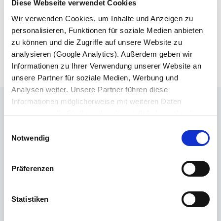
Diese Webseite verwendet Cookies
tinkamu priekabai su centrinėmis ašimis - didžiatūriams
Wir verwenden Cookies, um Inhalte und Anzeigen zu
kroviniams vežti.
personalisieren, Funktionen für soziale Medien anbieten
zu können und die Zugriffe auf unsere Website zu
analysieren (Google Analytics). Außerdem geben wir
Informationen zu Ihrer Verwendung unserer Website an
unsere Partner für soziale Medien, Werbung und
Analysen weiter. Unsere Partner führen diese
Informationen möglicherweise mit weiteren Daten
AR TURITE KLAUSIMŲ?
zusammen, die Sie ihnen bereitgestellt haben oder die
sie im Rahmen Ihrer Nutzung der Dienste gesammelt
Einwilligungsauswahl
haben. Wir setzen im Rahmen des Trackings auch
Notwendig
Dienstleister in Drittländern außerhalb der EU mit
abweichenden Datenschutzbestimmungen ein, wodurch
Präferenzen
das Risiko von behördlichen Zugriffen bzw. von
SUSISIEKITE SU MUMIS
Kontrollverlust bzgl. übermittelter Daten bestehen kann.
Datenschutzerklärung
KONTAKTINĖ INFORMACIJA
Statistiken
Impressum