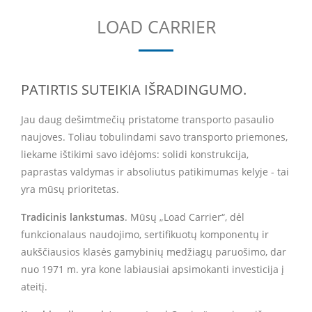
LOAD CARRIER
PATIRTIS SUTEIKIA IŠRADINGUMO.
Jau daug dešimtmečių pristatome transporto pasaulio
naujoves. Toliau tobulindami savo transporto priemones,
liekame ištikimi savo idėjoms: solidi konstrukcija,
paprastas valdymas ir absoliutus patikimumas kelyje - tai
yra mūsų prioritetas.
Tradicinis lankstumas
. Mūsų „Load Carrier“, dėl
funkcionalaus naudojimo, sertifikuotų komponentų ir
aukščiausios klasės gamybinių medžiagų paruošimo, dar
nuo 1971 m. yra kone labiausiai apsimokanti investicija į
ateitį.