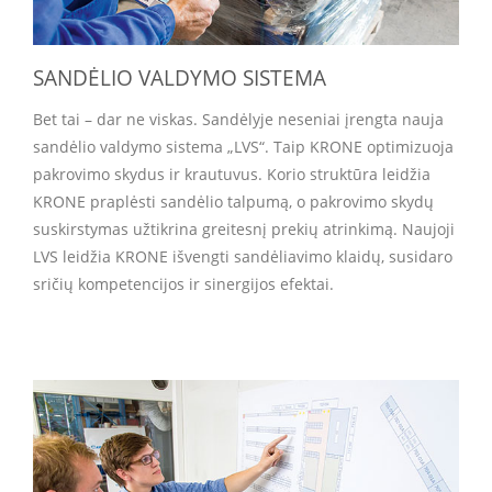
SANDĖLIO VALDYMO SISTEMA
Bet tai – dar ne viskas. Sandėlyje neseniai įrengta nauja
sandėlio valdymo sistema „LVS“. Taip KRONE optimizuoja
pakrovimo skydus ir krautuvus. Korio struktūra leidžia
KRONE praplėsti sandėlio talpumą, o pakrovimo skydų
suskirstymas užtikrina greitesnį prekių atrinkimą. Naujoji
LVS leidžia KRONE išvengti sandėliavimo klaidų, susidaro
sričių kompetencijos ir sinergijos efektai.