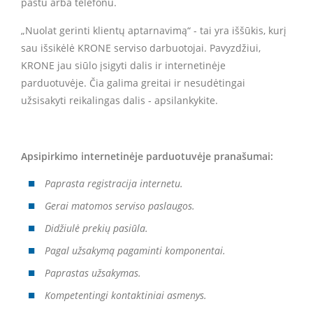
paštu arba telefonu.
„Nuolat gerinti klientų aptarnavimą“ - tai yra iššūkis, kurį
sau išsikėlė KRONE serviso darbuotojai. Pavyzdžiui,
KRONE jau siūlo įsigyti dalis ir internetinėje
parduotuvėje. Čia galima greitai ir nesudėtingai
užsisakyti reikalingas dalis - apsilankykite.
Apsipirkimo internetinėje parduotuvėje pranašumai:
Paprasta registracija internetu.
Gerai matomos serviso paslaugos.
Didžiulė prekių pasiūla.
Pagal užsakymą pagaminti komponentai.
Paprastas užsakymas.
Kompetentingi kontaktiniai asmenys.