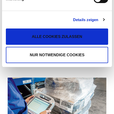
GREITESNIS ATSARGINIŲ DALIŲ TIEKIMAS
Nesvarbu, ar Jums reikia specialių komponentų, ar
Details zeigen
standartinių dalių. Rinkitės
www.krone-trailerparts.com
!
Su galimybe internetu užsisakyti KRONE atsargines dalis
KRONE siūlo daugiau sprendimų, dar greitesniam
ALLE COOKIES ZULASSEN
atsarginių dalių tiekimui užtikrinti. Savaime suprantama,
Jūs ir toliau galite užsisakyti atsargines dalis telefonu iš
NUR NOTWENDIGE COOKIES
savo kontaktinio asmens.