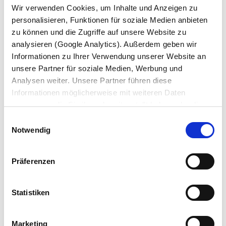
PAIEŠKA PAGAL VAŽIUOKLĖS NUMERĮ
Wir verwenden Cookies, um Inhalte und Anzeigen zu
personalisieren, Funktionen für soziale Medien anbieten
Dar viena naujiena yra tai, kad internetinėje reikmenų
zu können und die Zugriffe auf unsere Website zu
parduotuvėje galite užsisakyti specifines KRONE
analysieren (Google Analytics). Außerdem geben wir
puspriekabių dalis, pagamintas būtent Jūsų
Informationen zu Ihrer Verwendung unserer Website an
puspriekabei. Paprasčiausiai, į paieškos laukelį
unsere Partner für soziale Medien, Werbung und
„Važiuoklės numeris“ įveskite savo KRONE važiuoklės
Analysen weiter. Unsere Partner führen diese
numerį.
Informationen möglicherweise mit weiteren Daten
zusammen, die Sie ihnen bereitgestellt haben oder die
sie im Rahmen Ihrer Nutzung der Dienste gesammelt
Einwilligungsauswahl
haben. Wir setzen im Rahmen des Trackings auch
Notwendig
Dienstleister in Drittländern außerhalb der EU mit
abweichenden Datenschutzbestimmungen ein, wodurch
Präferenzen
das Risiko von behördlichen Zugriffen bzw. von
Kontrollverlust bzgl. übermittelter Daten bestehen kann.
Datenschutzerklärung
Statistiken
Impressum
Marketing