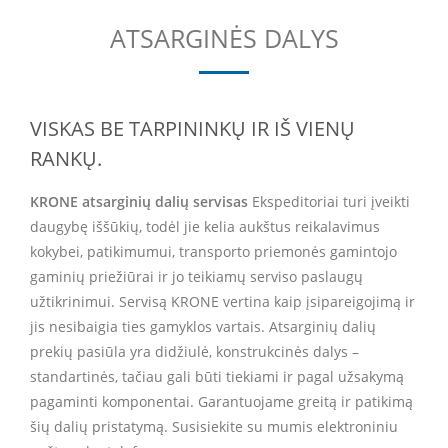
ATSARGINĖS DALYS
VISKAS BE TARPININKŲ IR IŠ VIENŲ
RANKŲ.
KRONE atsarginių dalių servisas
Ekspeditoriai turi įveikti
daugybę iššūkių, todėl jie kelia aukštus reikalavimus
kokybei, patikimumui, transporto priemonės gamintojo
gaminių priežiūrai ir jo teikiamų serviso paslaugų
užtikrinimui. Servisą KRONE vertina kaip įsipareigojimą ir
jis nesibaigia ties gamyklos vartais. Atsarginių dalių
prekių pasiūla yra didžiulė, konstrukcinės dalys –
standartinės, tačiau gali būti tiekiami ir pagal užsakymą
pagaminti komponentai. Garantuojame greitą ir patikimą
šių dalių pristatymą. Susisiekite su mumis elektroniniu