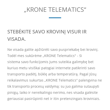
„KRONE TELEMATICS“
STEBĖKITE SAVO KROVINĮ VISUR IR
VISADA.
Ne visada galite apžiūrėti savo puspriekabę bei krovinį.
Todėl mes sukūrėme „KRONE Telematics" - ši
sistema savo funkcijomis Jums suteikia galimybę bet
kuriuo metu visiškai patogiai internete patikrinti savo
transporto padėtį, būklę arba temperatūrą. Pagal Jūsų
reikalavimus sukurtas „KRONE Telematics“ palengvina ne
tik transporto procesų valdymą: su juo galima sutaupyti
pinigų, laiko ir nereikalingo nerimo, nes visada galėsite
geriausiai pasirūpinti net ir itin pretenzingais kroviniais.