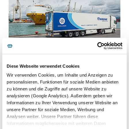
NEPRIKLAUSOMA TELEMATIKOS
PLATFORMA
Diese Webseite verwendet Cookies
Lankstesnės „Supply Chain“ struktūros.
Wir verwenden Cookies, um Inhalte und Anzeigen zu
personalisieren, Funktionen für soziale Medien anbieten
SUŽINOKITE DAUGIAU
zu können und die Zugriffe auf unsere Website zu
analysieren (Google Analytics). Außerdem geben wir
Informationen zu Ihrer Verwendung unserer Website an
unsere Partner für soziale Medien, Werbung und
Analysen weiter. Unsere Partner führen diese
Informationen möglicherweise mit weiteren Daten