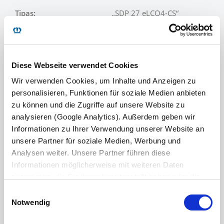
Tipas:
„SDP 27 eLCQ4-CS“
Sukabinimo įtaiso
12 000 kg
apkrova:
27 000 kg (techniškai
Ašies apkrova:
Diese Webseite verwendet Cookies
įmanoma)
Wir verwenden Cookies, um Inhalte und Anzeigen zu
39 000 kg (techniškai
personalisieren, Funktionen für soziale Medien anbieten
Leidž. bendrasis svoris:
įmanoma)
zu können und die Zugriffe auf unsere Website zu
analysieren (Google Analytics). Außerdem geben wir
Savasis svoris:
apie 7 000 kg
Informationen zu Ihrer Verwendung unserer Website an
Naudingoji apkrova:
apie 32 000 kg
unsere Partner für soziale Medien, Werbung und
1 050–1 170 mm
Analysen weiter. Unsere Partner führen diese
Prikabinimo aukštis:
(nepakrauta)
Informationen möglicherweise mit weiteren Daten
zusammen, die Sie ihnen bereitgestellt haben oder die
Atstumai tarp ašių:
1 310 mm
sie im Rahmen Ihrer Nutzung der Dienste gesammelt
Einwilligungsauswahl
Konstrukcijos aukštis
152 mm
haben. Wir setzen im Rahmen des Trackings auch
Notwendig
priekyje:
Dienstleister in Drittländern außerhalb der EU mit