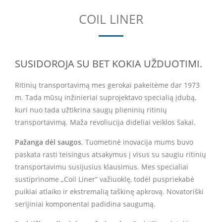
COIL LINER
SUSIDOROJA SU BET KOKIA UŽDUOTIMI.
Ritinių transportavimą mes gerokai pakeitėme dar 1973
m. Tada mūsų inžinieriai suprojektavo specialią įdubą,
kuri nuo tada užtikrina saugų plieninių ritinių
transportavimą. Maža revoliucija dideliai veiklos šakai.
Pažanga dėl saugos
. Tuometinė inovacija mums buvo
paskata rasti teisingus atsakymus į visus su saugiu ritinių
transportavimu susijusius klausimus. Mes specialiai
sustiprinome „Coil Liner“ važiuoklę, todėl puspriekabė
puikiai atlaiko ir ekstremalią taškinę apkrovą. Novatoriški
serijiniai komponentai padidina saugumą.