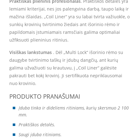
Praktiškas plieninis profesionalas
. Praktiškos detalės yra
lemiami kriterijai, nes jos palengvina darbą, taupo laiką ir
mažina išlaidas. „Coil Liner“ yra su labai tvirta važiuokle, o
sunkių krovinių tvirtinimo žiedais ant išorinio rėmo ir
papildomais įstumiamais ramsčiais galima optimaliai
užfiksuoti plieninius ritinius.
Visiškas lankstumas
. Dėl „Multi Lock“ išorinio rėmo su
daugybe tvirtinimo taškų ir įdubų dangčių, ant kurių
galima užvažiuoti su krautuvu, į „Coil Liner“ galėsite
pakrauti bet kokį krovinį. Ji sertifikuota nepriklausomai
nuo krovinio.
PRODUKTO PRANAŠUMAI
Įduba tinka ir dideliems ritiniams, kurių skersmuo 2 100
mm.
Praktiškos detalės.
Saugi įduba ritiniams.