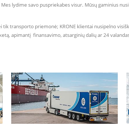
 Mes lydime savo puspriekabes visur. Mūsų gaminius nusip
ei tik transporto priemonė; KRONE klientai nusipelno visiš
tą, apimantį finansavimo, atsarginių dalių ar 24 valandas