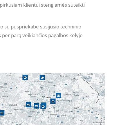
irkusiam klientui stengiamės suteikti
ko su puspriekabe susijusio techninio
 per parą veikiančios pagalbos kelyje