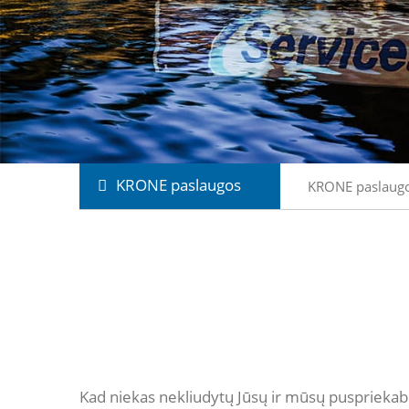
KRONE paslaugos
KRONE paslaug
Kad niekas nekliudytų Jūsų ir mūsų puspriekabė