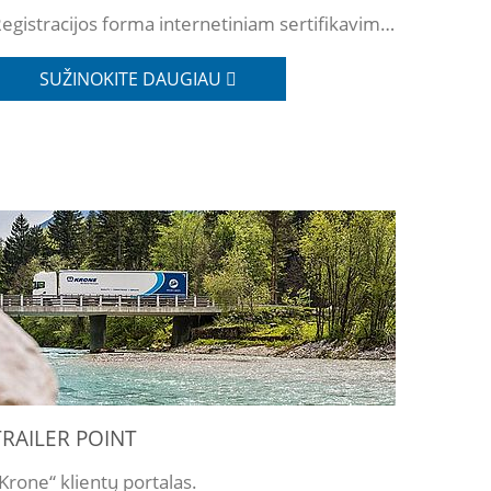
Registracijos forma internetiniam sertifikavimui.
SUŽINOKITE DAUGIAU
TRAILER POINT
Krone“ klientų portalas.