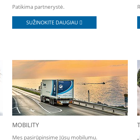
Patikima partnerystė.
SUŽINOKITE DAUGIAU
MOBILITY
Mes pasirūpinsime Jūsų mobilumu.
„