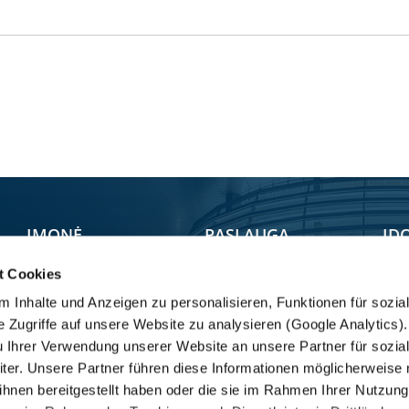
ĮMONĖ
PASLAUGA
ĮD
t Cookies
Vietos
Par
Service Locator
 Inhalte und Anzeigen zu personalisieren, Funktionen für sozia
Atsarginės dalys
CV Group
Tra
e Zugriffe auf unsere Website zu analysieren (Google Analytics
Mobility
Filosofija
KRO
u Ihrer Verwendung unserer Website an unsere Partner für sozia
er. Unsere Partner führen diese Informationen möglicherweise 
Fair Care
KRONE grupė
hnen bereitgestellt haben oder die sie im Rahmen Ihrer Nutzung
Trailer Point
Compliance /