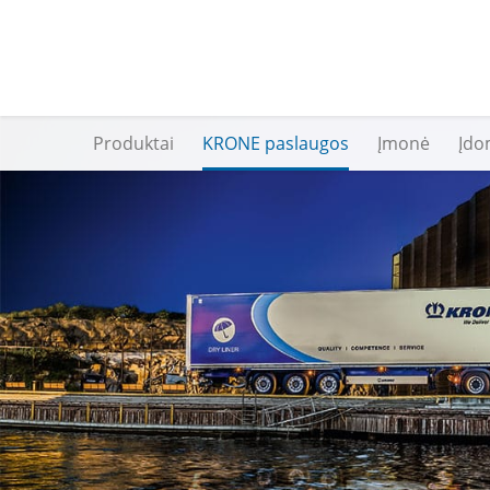
Produktai
KRONE paslaugos
Įmonė
Įdo