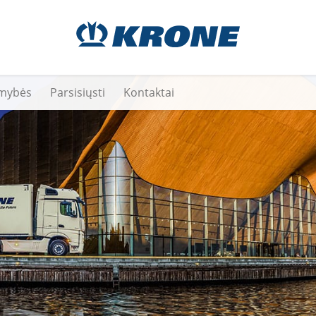
mybės
Parsisiųsti
Kontaktai