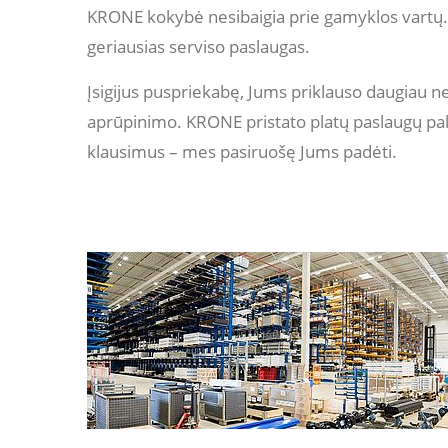
KRONE kokybė nesibaigia prie gamyklos vartų.
geriausias serviso paslaugas.
Įsigijus puspriekabę, Jums priklauso daugiau n
aprūpinimo. KRONE pristato platų paslaugų pake
klausimus – mes pasiruošę Jums padėti.