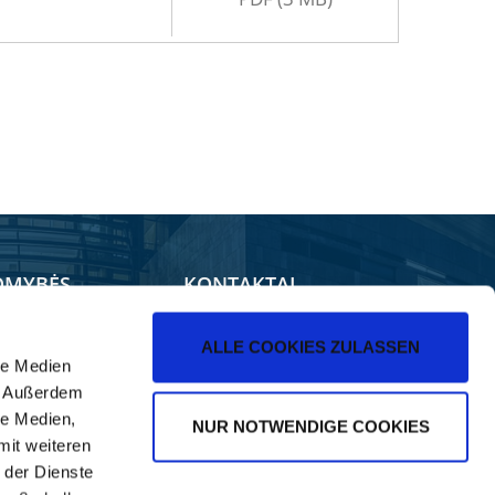
OMYBĖS
KONTAKTAI
duotuvė
Pardavimas
ALLE COOKIES ZULASSEN
le Medien
ilerForum
Kontaktai
). Außerdem
NE Programėlės
le Medien,
NUR NOTWENDIGE COOKIES
mit weiteren
 der Dienste