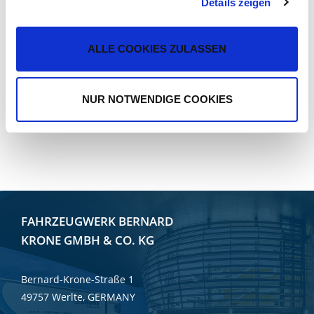
Details zeigen
TEMPERATŪROS ATASKAITA
ALLE COOKIES ZULASSEN
Kokybės ir temperatūros ataskaita
Šaldymo įrangos būsenos ataskaita
NUR NOTWENDIGE COOKIES
Šaldymo įrangos pakrovimo lygio ataskaita
Temperatūros registro išrašas
FAHRZEUGWERK BERNARD
KRONE GMBH & CO. KG
Bernard-Krone-Straße 1
49757 Werlte, GERMANY