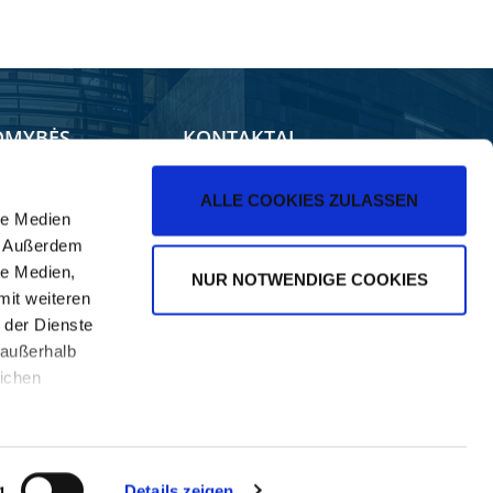
OMYBĖS
KONTAKTAI
duotuvė
Pardavimas
ALLE COOKIES ZULASSEN
le Medien
ilerForum
Kontaktai
). Außerdem
NE Programėlės
le Medien,
NUR NOTWENDIGE COOKIES
mit weiteren
 der Dienste
 außerhalb
ichen
g
Details zeigen