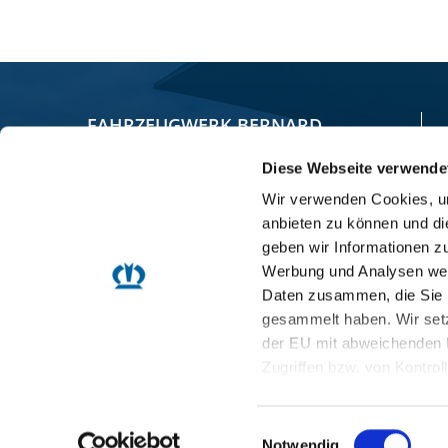
FAHRZEUGWERK BERNARD
KRONE GMBH & CO. KG
Diese Webseite verwende
Wir verwenden Cookies, um
Bernard-Krone-Straße 1
anbieten zu können und di
49757 Werlte, GERMANY
geben wir Informationen z
Werbung und Analysen weit
+49 5951 209-0
Daten zusammen, die Sie i
gesammelt haben. Wir setz
+49 5951 209 98-268
der EU mit abweichenden 
info.nfz@krone.de
Zugriffen bzw. von Kontrol
Datenschutzerklärung
Impressum
Einwilligungsauswahl
Notwendig