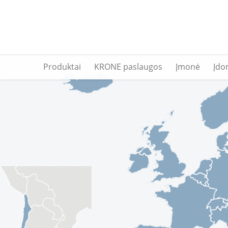
Produktai
KRONE paslaugos
Įmonė
Įdo