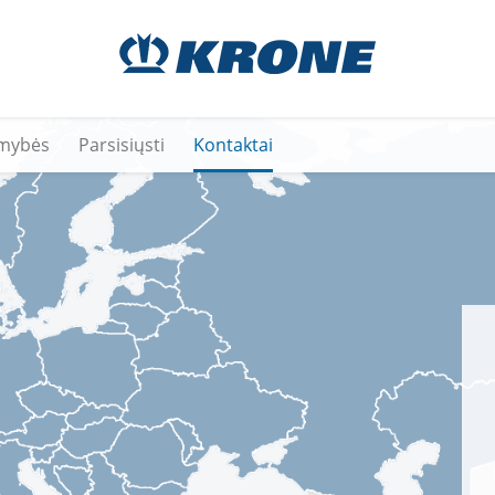
mybės
Parsisiųsti
Kontaktai