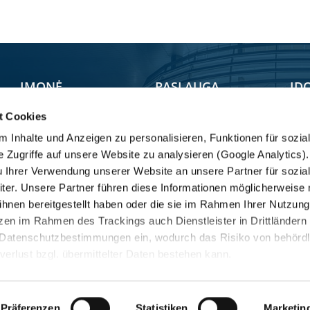
ĮMONĖ
PASLAUGA
ĮD
t Cookies
Vietos
Par
Service Locator
 Inhalte und Anzeigen zu personalisieren, Funktionen für sozia
Atsarginės dalys
CV Group
Tra
e Zugriffe auf unsere Website zu analysieren (Google Analytics
Mobility
Filosofija
KRO
u Ihrer Verwendung unserer Website an unsere Partner für sozia
er. Unsere Partner führen diese Informationen möglicherweise 
Fair Care
KRONE grupė
hnen bereitgestellt haben oder die sie im Rahmen Ihrer Nutzung
Trailer Point
Compliance /
en im Rahmen des Trackings auch Dienstleister in Drittländern
Whistleblowing
Klientų aptarnavimas
Datenschutzbestimmungen ein, wodurch das Risiko von behördl
lverlust bzgl. übermittelter Daten bestehen kann.
Präferenzen
Statistiken
Marketin