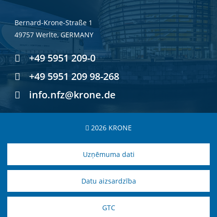
Bernard-Krone-Straße 1
49757 Werlte, GERMANY
+49 5951 209-0
+49 5951 209 98-268
info.nfz@krone.de
2026 KRONE
Uzņēmuma dati
Datu aizsardzība
GTC