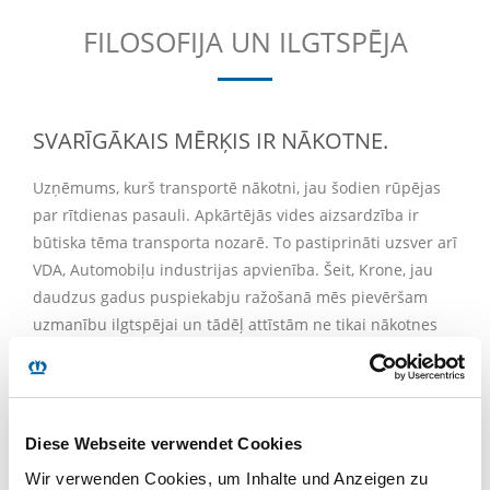
FILOSOFIJA UN ILGTSPĒJA
SVARĪGĀKAIS MĒRĶIS IR NĀKOTNE.
Uzņēmums, kurš transportē nākotni, jau šodien rūpējas
par rītdienas pasauli. Apkārtējās vides aizsardzība ir
būtiska tēma transporta nozarē. To pastiprināti uzsver arī
VDA, Automobiļu industrijas apvienība. Šeit, Krone, jau
daudzus gadus puspiekabju ražošanā mēs pievēršam
uzmanību ilgtspējai un tādēļ attīstām ne tikai nākotnes
izstrādājumus, kuri ekoloģijas un ekonomikas jomā
nosaka jaunus standartus. Ilgtspēja ir uzmanības centrā
arī ražošanas laikā.
Diese Webseite verwendet Cookies
Apkārtējās vides aizsardzība visās jomās
-kravas
transportlīdzekļu attīstības, ražošanas un pārdošanas
Wir verwenden Cookies, um Inhalte und Anzeigen zu