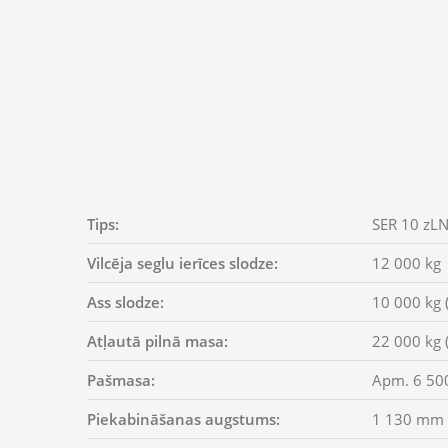
Tips:
SER 10 zL
Vilcēja seglu ierīces slodze:
12 000 kg
Ass slodze:
10 000 kg (
Atļautā pilnā masa:
22 000 kg (
Pašmasa:
Apm. 6 500
Piekabināšanas augstums:
1 130 mm (