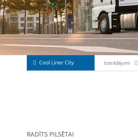
Cool Liner City
Izstrādājumi
RADĪTS PILSĒTAI