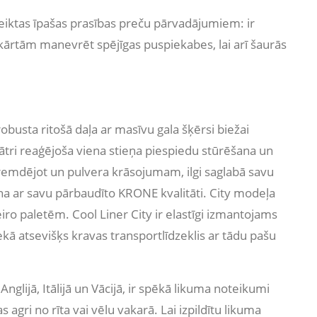
eiktas īpašas prasības preču pārvadājumiem: ir
ārtām manevrēt spējīgas puspiekabes, lai arī šaurās
busta ritošā daļa ar masīvu gala šķērsi biežai
tri reaģējoša viena stieņa piespiedu stūrēšana un
gremdējot un pulvera krāsojumam, ilgi saglabā savu
ina ar savu pārbaudīto KRONE kvalitāti. City modeļa
 eiro paletēm. Cool Liner City ir elastīgi izmantojams
ekā atsevišķs kravas transportlīdzeklis ar tādu pašu
Anglijā, Itālijā un Vācijā, ir spēkā likuma noteikumi
agri no rīta vai vēlu vakarā. Lai izpildītu likuma