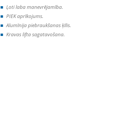
Ļoti laba manevrējamība.
PIEK aprīkojums.
Alumīnija piebraukšanas ķīlis.
Kravas lifta sagatavošana.