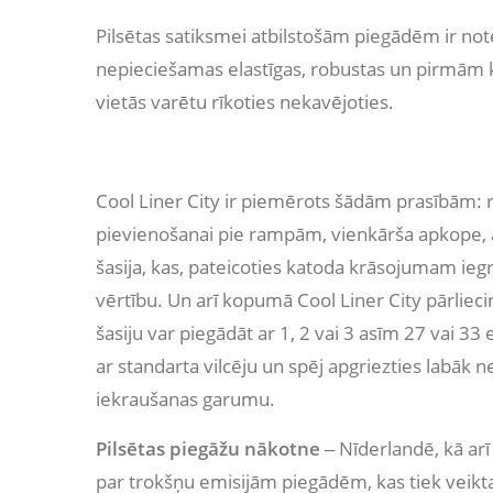
Pilsētas satiksmei atbilstošām piegādēm ir not
nepieciešamas elastīgas, robustas un pirmām k
vietās varētu rīkoties nekavējoties.
Cool Liner City ir piemērots šādām prasībām: ro
pievienošanai pie rampām, vienkārša apkope, ā
šasija, kas, pateicoties katoda krāsojumam ie
vērtību. Un arī kopumā Cool Liner City pārliec
šasiju var piegādāt ar 1, 2 vai 3 asīm 27 vai 33
ar standarta vilcēju un spēj apgriezties labāk n
iekraušanas garumu.
Pilsētas piegāžu nākotne
‒ Nīderlandē, kā arī 
par trokšņu emisijām piegādēm, kas tiek veiktas 