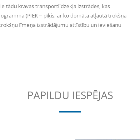
 tādu kravas transportlīdzekļa izstrādes, kas
rogramma (PIEK = pīķis, ar ko domāta atļautā trokšņa
trokšņu līmeņa izstrādājumu attīstību un ieviešanu
PAPILDU IESPĒJAS