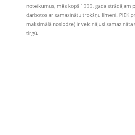
noteikumus, mēs kopš 1999. gada strādājam pie
darbotos ar samazinātu trokšņu līmeni. PIEK p
maksimālā noslodze) ir veicinājusi samazināta 
tirgū.