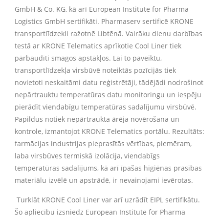
GmbH & Co. KG, kā arī European Institute for Pharma
Logistics GmbH sertifikāti. Pharmaserv sertificē KRONE
transportlīdzekli ražotnē Libtēnā. Vairāku dienu darbības
testā ar KRONE Telematics aprīkotie Cool Liner tiek
pārbaudīti smagos apstākļos. Lai to paveiktu,
transportlīdzekļa virsbūvē noteiktās pozīcijās tiek
novietoti neskaitāmi datu reģistrētāji, tādējādi nodrošinot
nepārtrauktu temperatūras datu monitoringu un iespēju
pierādīt viendabīgu temperatūras sadalījumu virsbūvē.
Papildus notiek nepārtraukta ārēja novērošana un
kontrole, izmantojot KRONE Telematics portālu. Rezultāts:
farmācijas industrijas pieprasītās vērtības, piemēram,
laba virsbūves termiskā izolācija, viendabīgs
temperatūras sadalījums, kā arī īpašas higiēnas prasības
materiālu izvēlē un apstrādē, ir nevainojami ievērotas.
Turklāt KRONE Cool Liner var arī uzrādīt EIPL sertifikātu.
Šo apliecību izsniedz European Institute for Pharma