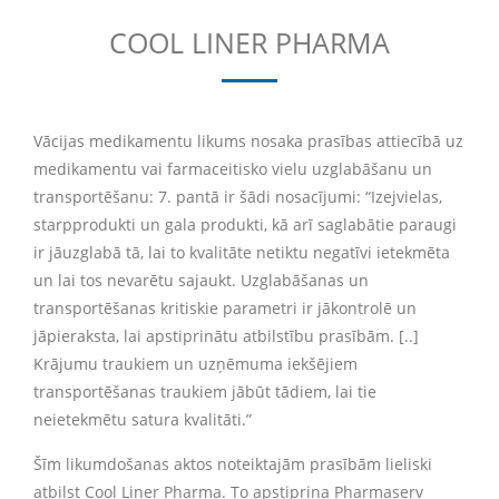
COOL LINER PHARMA
Vācijas medikamentu likums nosaka prasības attiecībā uz
medikamentu vai farmaceitisko vielu uzglabāšanu un
transportēšanu: 7. pantā ir šādi nosacījumi: “Izejvielas,
starpprodukti un gala produkti, kā arī saglabātie paraugi
ir jāuzglabā tā, lai to kvalitāte netiktu negatīvi ietekmēta
un lai tos nevarētu sajaukt. Uzglabāšanas un
transportēšanas kritiskie parametri ir jākontrolē un
jāpieraksta, lai apstiprinātu atbilstību prasībām. [..]
Krājumu traukiem un uzņēmuma iekšējiem
transportēšanas traukiem jābūt tādiem, lai tie
neietekmētu satura kvalitāti.”
Šīm likumdošanas aktos noteiktajām prasībām lieliski
atbilst Cool Liner Pharma. To apstiprina Pharmaserv