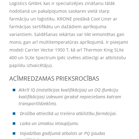
Logistics GmbH, kas ir specializējies zināšanu tālāk
nodošanā un pakalpojumos saskares vietā starp
farmāciju un loģistiku. KRONE piedāvā Cool Liner ar
farmācijas sertifikātu un dažādiem aprīkojuma
variantiem. Saldēšanas iekārtas var tikt iemontētas gan
mono, gan arī multitemperatūras aprīkojumā. Ir pieejami
modeļi Carrier Vector 1950 T, kā arī Thermon King SLXe
400 un SLXe Spectrum (pēc izvēles attiecīgi ar atbilstošu
papildu iztvaicētāju).
ACĪMREDZAMAS PRIEKSROCĪBAS
Atkrīt IQ (instalācijas kvalifikācijas) un OQ (funkciju
kvalifikācijas) izdevumi (praksē nepieciešams katram
transportlīdzeklim).
Drošība attiecībā uz treilera atbilstību farmācijai.
Laika un izmaksu ietaupījums.
Vajadzības gadījumā atbalsts ar PQ (jaudas