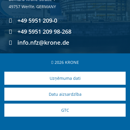
49757 Werlte, GERMANY
+49 5951 209-0
+49 5951 209 98-268
info.nfz@krone.de
2026 KRONE
Uzņēmuma dati
Datu aizsardzība
GTC