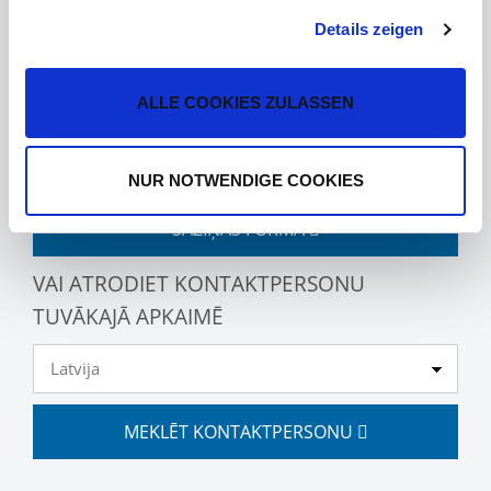
VAI JUMS IR JAUTĀJUMI?
Details zeigen
ALLE COOKIES ZULASSEN
LŪDZU, IZMANTOJIET SAZIŅAS FORMU
(VEIDNI)
NUR NOTWENDIGE COOKIES
SAZIŅAS FORMA
VAI ATRODIET KONTAKTPERSONU
TUVĀKAJĀ APKAIMĒ
MEKLĒT KONTAKTPERSONU