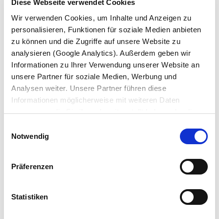
Diese Webseite verwendet Cookies
nepieciešams stacionārs jumts, Hamburgas jumts vai
gardīnes bīdāmais jumts, ar bortiem, ar aizkariem vai ar
Wir verwenden Cookies, um Inhalte und Anzeigen zu
bortu aizkariem ‒ katram izmantošanas mērķim mums ir
personalisieren, Funktionen für soziale Medien anbieten
zu können und die Zugriffe auf unsere Website zu
piemērots gardīnes modulis.
analysieren (Google Analytics). Außerdem geben wir
Informationen zu Ihrer Verwendung unserer Website an
unsere Partner für soziale Medien, Werbung und
Analysen weiter. Unsere Partner führen diese
Informationen möglicherweise mit weiteren Daten
zusammen, die Sie ihnen bereitgestellt haben oder die
sie im Rahmen Ihrer Nutzung der Dienste gesammelt
Einwilligungsauswahl
haben. Wir setzen im Rahmen des Trackings auch
Notwendig
Dienstleister in Drittländern außerhalb der EU mit
abweichenden Datenschutzbestimmungen ein, wodurch
Präferenzen
das Risiko von behördlichen Zugriffen bzw. von
BOX CARRIER
Kontrollverlust bzgl. übermittelter Daten bestehen kann.
Datenschutzerklärung
Ritošā daļa, kura var vairāk.
Statistiken
Impressum
UZZINI VAIRĀK