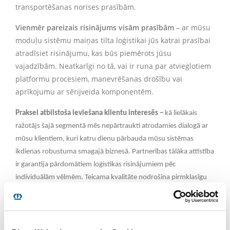
transportēšanas norises prasībām.
Vienmēr pareizais risinājums visām prasībām
–
ar mūsu
moduļu sistēmu maiņas tilta loģistikai jūs katrai prasībai
atradīsiet risinājumu, kas būs piemērots jūsu
vajadzībām. Neatkarīgi no tā, vai ir runa par atvieglotiem
platformu procesiem, manevrēšanas drošību vai
aprīkojumu ar sērijveida komponentēm.
Praksei atbilstoša ieviešana klientu interesēs
–
kā lielākais
ražotājs šajā segmentā mēs nepārtraukti atrodamies dialogā ar
mūsu klientiem, kuri katru dienu pārbauda mūsu sistēmas
ikdienas robustuma smagajā biznesā. Partnerības tālāka attīstība
ir garantija pārdomātiem loģistikas risinājumiem pēc
individuālām vēlmēm. Teicama kvalitāte nodrošina pirmklasīgu
vērtības saglabāšanu.
Ja runa ir par gardīnēm, ir nepieciešama elastība. Tādēļ
arī gardīņu moduļu jomā KRONE izpilda visas vēlmes. Vai