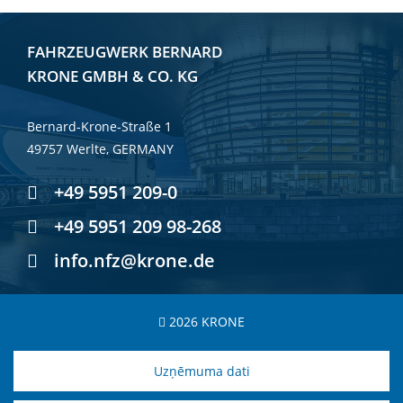
FAHRZEUGWERK BERNARD
KRONE GMBH & CO. KG
Bernard-Krone-Straße 1
49757 Werlte, GERMANY
+49 5951 209-0
+49 5951 209 98-268
info.nfz@krone.de
2026 KRONE
Uzņēmuma dati