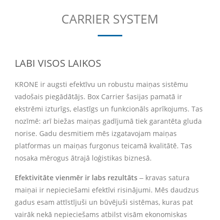
CARRIER SYSTEM
LABI VISOS LAIKOS
KRONE ir augsti efektīvu un robustu maiņas sistēmu
vadošais piegādātājs. Box Carrier šasijas pamatā ir
ekstrēmi izturīgs, elastīgs un funkcionāls aprīkojums. Tas
nozīmē: arī biežas maiņas gadījumā tiek garantēta gluda
norise. Gadu desmitiem mēs izgatavojam maiņas
platformas un maiņas furgonus teicamā kvalitātē. Tas
nosaka mērogus ātrajā loģistikas biznesā.
Efektivitāte vienmēr ir labs rezultāts
‒ kravas satura
maiņai ir nepieciešami efektīvi risinājumi. Mēs daudzus
gadus esam attīstījuši un būvējuši sistēmas, kuras pat
vairāk nekā nepieciešams atbilst visām ekonomiskas