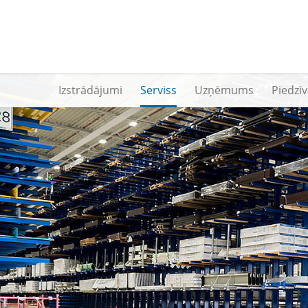
Izstrādājumi
Serviss
Uzņēmums
Piedzī