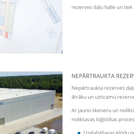
rezerves daļu halle un tiek 
NEPĀRTRAUKTA REZERV
Nepārtraukta rezerves daļu
ātrāku un uzticamu rezerve
Ar jauno skeneru un nolikta
noliktavas loģistikas proces
Uzglabāšanas kļūdu 