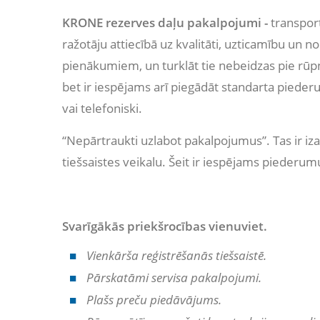
KRONE rezerves daļu pakalpojumi -
transport
ražotāju attiecībā uz kvalitāti, uzticamību un
pienākumiem, un turklāt tie nebeidzas pie rūpn
bet ir iespējams arī piegādāt standarta pieder
vai telefoniski.
“Nepārtraukti uzlabot pakalpojumus”. Tas ir i
tiešsaistes veikalu. Šeit ir iespējams piederum
Svarīgākās priekšrocības vienuviet.
Vienkārša reģistrēšanās tiešsaistē.
Pārskatāmi servisa pakalpojumi.
Plašs preču piedāvājums.