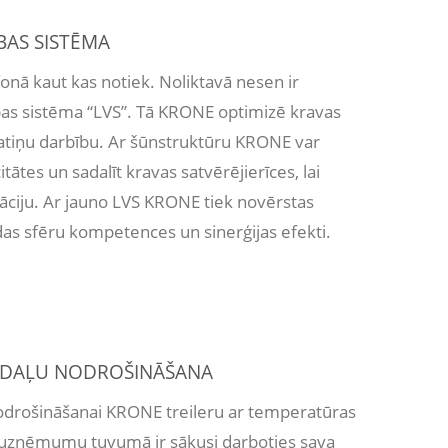
BAS SISTĒMA
 fonā kaut kas notiek. Noliktavā nesen ir
ības sistēma “LVS”. Tā KRONE optimizē kravas
ratiņu darbību. Ar šūnstruktūru KRONE var
tātes un sadalīt kravas satvērējierīces, lai
āciju. Ar jauno LVS KRONE tiek novērstas
as sfēru kompetences un sinerģijas efekti.
S DAĻU NODROŠINĀŠANA
nodrošināšanai KRONE treileru ar temperatūras
 uzņēmumu tuvumā ir sākusi darboties sava