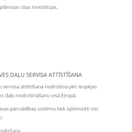
plānotas citas investīcijas.
ES DAĻU SERVISA ATTĪSTĪŠANA
 servisa attīstīšana nodrošina pēc iespējas
s daļu nodrošināšanu visā Eiropā.
vas pārvaldības sistēmu tiek optimizēti visi
i:
novēršana