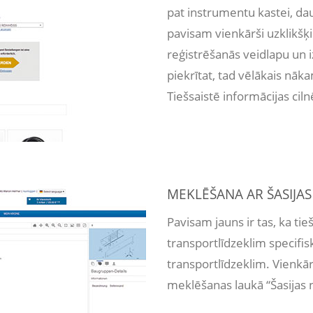
pat instrumentu kastei, da
pavisam vienkārši uzklikšķin
reģistrēšanās veidlapu un i
piekrītat, tad vēlākais nāk
Tiešsaistē informācijas ciln
MEKLĒŠANA AR ŠASIJA
Pavisam jauns ir tas, ka t
transportlīdzeklim specifisk
transportlīdzeklim. Vienkā
meklēšanas laukā “Šasijas 