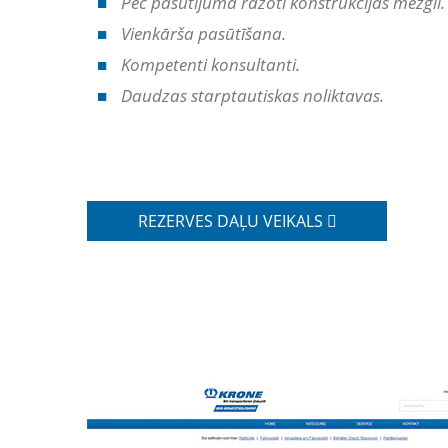
Pēc pasūtījuma ražoti konstrukcijas mezgli.
Vienkārša pasūtīšana.
Kompetenti konsultanti.
Daudzas starptautiskas noliktavas.
REZERVES DAĻU VEIKALS