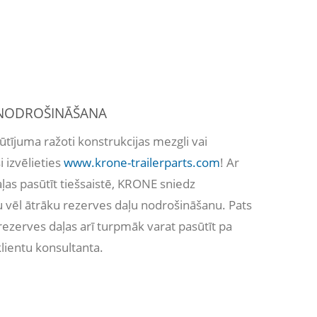
 NODROŠINĀŠANA
ūtījuma ražoti konstrukcijas mezgli vai
i izvēlieties
www.krone-trailerparts.com
! Ar
as pasūtīt tiešsaistē, KRONE sniedz
u vēl ātrāku rezerves daļu nodrošināšanu. Pats
rezerves daļas arī turpmāk varat pasūtīt pa
klientu konsultanta.