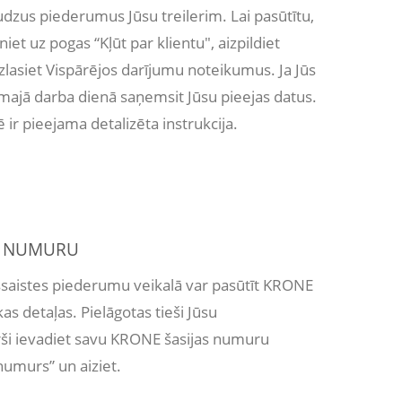
udzus piederumus Jūsu treilerim. Lai pasūtītu,
iet uz pogas “Kļūt par klientu", aizpildiet
zlasiet Vispārējos darījumu noteikumus. Ja Jūs
amajā darba dienā saņemsit Jūsu pieejas datus.
ē ir pieejama detalizēta instrukcija.
S NUMURU
iešsaistes piederumu veikalā var pasūtīt KRONE
as detaļas. Pielāgotas tieši Jūsu
rši ievadiet savu KRONE šasijas numuru
numurs” un aiziet.