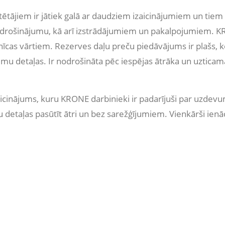
ētājiem ir jātiek galā ar daudziem izaicinājumiem un tiem 
 nodrošinājumu, kā arī izstrādājumiem un pakalpojumiem. K
īcas vārtiem. Rezerves daļu preču piedāvājums ir plašs, ko
umu detaļas. Ir nodrošināta pēc iespējas ātrāka un uzticam
zaicinājums, kuru KRONE darbinieki ir padarījuši par uzd
u detaļas pasūtīt ātri un bez sarežģījumiem. Vienkārši ienāc