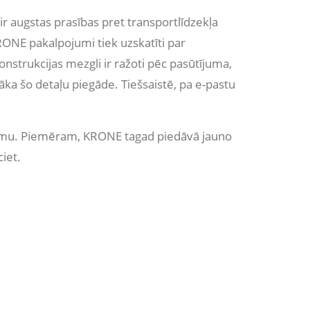
ir augstas prasības pret transportlīdzekļa
RONE pakalpojumi tiek uzskatīti par
nstrukcijas mezgli ir ražoti pēc pasūtījuma,
āka šo detaļu piegāde. Tiešsaistē, pa e-pastu
evumu. Piemēram, KRONE tagad piedāvā jauno
iet.