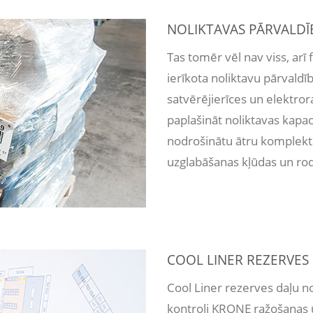
NOLIKTAVAS PĀRVALDĪ
Tas tomēr vēl nav viss, arī
ierīkota noliktavu pārvald
satvērējierīces un elektro
paplašināt noliktavas kapaci
nodrošinātu ātru komplekt
uzglabāšanas kļūdas un rod
COOL LINER REZERVE
Cool Liner rezerves daļu 
kontroli KRONE ražošanas