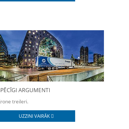
SPĒCĪGI ARGUMENTI
rone treileri.
UZZINI VAIRĀK