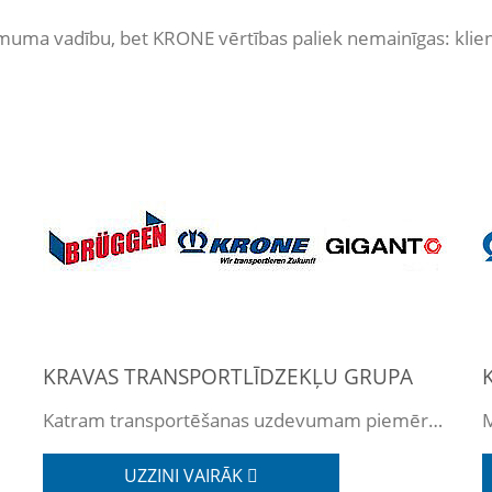
uma vadību, bet KRONE vērtības paliek nemainīgas: klienti
KRAVAS TRANSPORTLĪDZEKĻU GRUPA
Katram transportēšanas uzdevumam piemērots risinājums.
UZZINI VAIRĀK