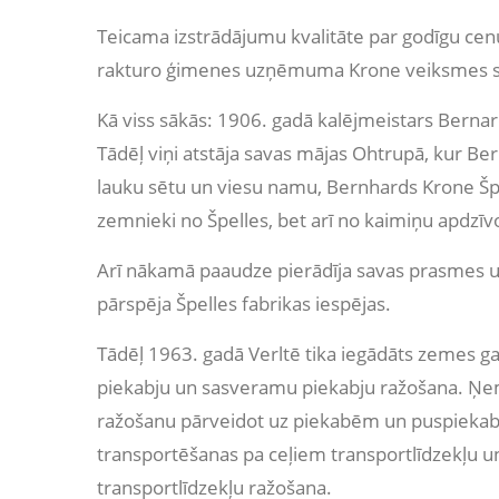
Teicama izstrādājumu kvalitāte par godīgu cenu,
rakturo ģimenes uzņēmuma Krone veiksmes s
Kā viss sākās: 1906. gadā kalējmeistars Bern
Tādēļ viņi atstāja savas mājas Ohtrupā, kur B
lauku sētu un viesu namu, Bernhards Krone Špell
zemnieki no Špelles, bet arī no kaimiņu apdzī
Arī nākamā paaudze pierādīja savas prasmes un l
pārspēja Špelles fabrikas iespējas.
Tādēļ 1963. gadā Verltē tika iegādāts zemes ga
piekabju un sasveramu piekabju ražošana. Ņem
ražošanu pārveidot uz piekabēm un puspiekabē
transportēšanas pa ceļiem transportlīdzekļu un
transportlīdzekļu ražošana.