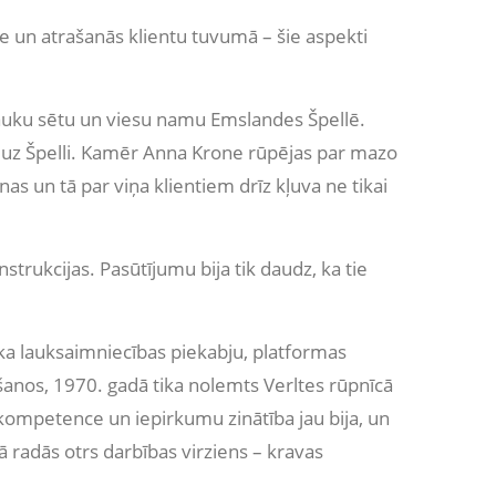
te un atrašanās klientu tuvumā – šie aspekti
auku sētu un viesu namu Emslandes Špellē.
s uz Špelli. Kamēr Anna Krone rūpējas par mazo
s un tā par viņa klientiem drīz kļuva ne tikai
trukcijas. Pasūtījumu bija tik daudz, ka tie
āka lauksaimniecības piekabju, platformas
nos, 1970. gadā tika nolemts Verltes rūpnīcā
ompetence un iepirkumu zinātība jau bija, un
 radās otrs darbības virziens – kravas