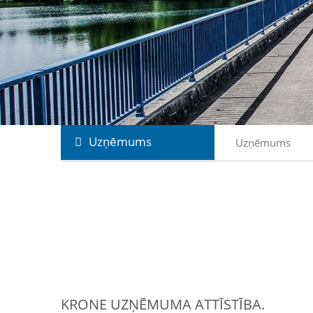
Uzņēmums
Uzņēmums
KRONE UZŅĒMUMA ATTĪSTĪBA.