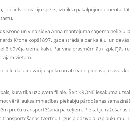
 ļoti liels inovāciju spēks, izteikta pakalpojumu mentalitā
tāstu.
ards Krone un viņa sieva Anna mantojumā saņēma nelielu l
ernards Krone kopš1897. gada strādāja par kalēju, un devā
ē būvēja ciema kalvi. Par viņa prasmēm ātri izplatījās runa
votajām vietām.
ielu daļu inovāciju spēku un ātri vien piedāvāja savas kons
bals, kurā tika uzbūvēta filiāle. Šeit KRONE iesākumā uzs
ot vērā lauksaimniecības piekabju pārdošanas samazināša
m preču transportēšanai pa ceļiem. Piekabju ražošanas k
 transportēšanas tvertņu tirgus piedzīvoja uzplaukumu. Tā