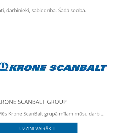
, darbinieki, sabiedrība. Šādā secībā.
KRONE SCANBALT GROUP
Mēs Krone ScanBalt grupā mīlam mūsu darbiniekus.
UZZINI VAIRĀK