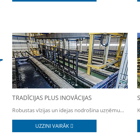
TRADĪCIJAS PLUS INOVĀCIJAS
Robustas vīzijas un idejas nodrošina uzņēmuma nākotni.
K
UZZINI VAIRĀK