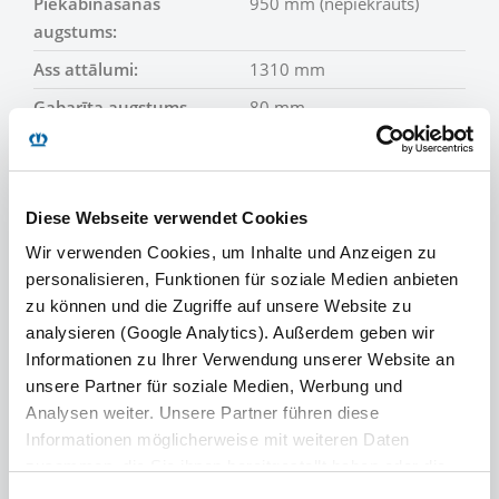
Piekabināšanas
950 mm (nepiekrauts)
augstums:
Ass attālumi:
1310 mm
Gabarīta augstums
80 mm
priekšā:
Aile iekšējam garumam:
13 620 mm
Aile iekšējam platumam:
2 480 mm
Diese Webseite verwendet Cookies
Iekraušanas augstums
2860 mm; 3000 mm*
Wir verwenden Cookies, um Inhalte und Anzeigen zu
sānos ailē:
personalisieren, Funktionen für soziale Medien anbieten
zu können und die Zugriffe auf unsere Website zu
Platums ārpusē:
2 550 mm
analysieren (Google Analytics). Außerdem geben wir
Pašmasa Ultra modelim:
Apm. 5 950 kg
Informationen zu Ihrer Verwendung unserer Website an
unsere Partner für soziale Medien, Werbung und
*= lietderīgais augstums uz režģu konteinera platumu,
Analysen weiter. Unsere Partner führen diese
izmēri un svars standarta modelim
Informationen möglicherweise mit weiteren Daten
zusammen, die Sie ihnen bereitgestellt haben oder die
sie im Rahmen Ihrer Nutzung der Dienste gesammelt