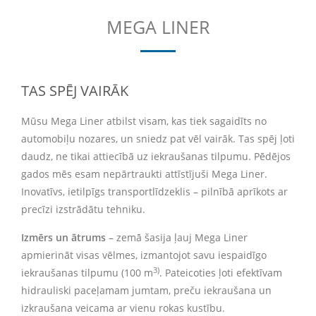
MEGA LINER
TAS SPĒJ VAIRĀK
Mūsu Mega Liner atbilst visam, kas tiek sagaidīts no
automobiļu nozares, un sniedz pat vēl vairāk. Tas spēj ļoti
daudz, ne tikai attiecībā uz iekraušanas tilpumu. Pēdējos
gados mēs esam nepārtraukti attīstījuši Mega Liner.
Inovatīvs, ietilpīgs transportlīdzeklis – pilnībā aprīkots ar
precīzi izstrādātu tehniku.
Izmērs un ātrums
– zemā šasija ļauj Mega Liner
apmierināt visas vēlmes, izmantojot savu iespaidīgo
3)
iekraušanas tilpumu (100 m
. Pateicoties ļoti efektīvam
hidrauliski paceļamam jumtam, preču iekraušana un
izkraušana veicama ar vienu rokas kustību.