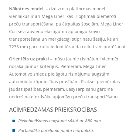
Nākotnes modeļi
– dzelzceļa platformas modeļi
vienlaikus ir arī Mega Liner, kas ir optimāli piemēroti
preču transportēšanai pa ātrgaitas šosejām. Mega Liner
Coil sevī apvieno elastīgumu apjomīgu kravu
transportēšanā un mērķtiecīgi stiprinātu šasiju, kā arī
7236 mm garu ruļļu iedobi tērauda ruļļu transportēšanai.
Orientēts uz praksi
– mūsu jaunie risinājumi vienmēr
nosaka jaunus kritērijus. Piemēram, Mega Liner
Automotive sniedz pielāgotu risinājumu augstām
automobiļu rūpniecības prasībām. Praksei piemērotas
jaudas īpašības, piemēram, EasyTarp sānu gardīne
nodrošina efektīvāku apjomīgu preču transportēšanu.
ACĪMREDZAMAS PRIEKSROCĪBAS
Piekabināšanas augstumi sākot ar 880 mm.
Pārbaudīta paceļamā jumta hidraulika.