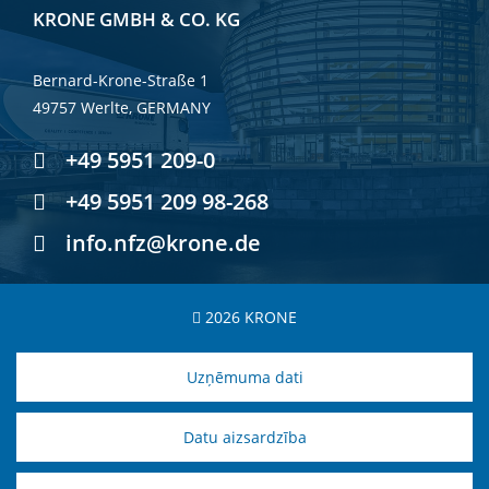
KRONE GMBH & CO. KG
Bernard-Krone-Straße 1
49757 Werlte, GERMANY
+49 5951 209-0
+49 5951 209 98-268
info.nfz@krone.de
2026 KRONE
Uzņēmuma dati
Datu aizsardzība