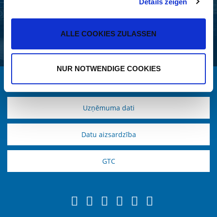
Details zeigen
+49 5951 209-0
+49 5951 209 98-268
ALLE COOKIES ZULASSEN
info.nfz@krone.de
NUR NOTWENDIGE COOKIES
2026 KRONE
Uzņēmuma dati
Datu aizsardzība
GTC