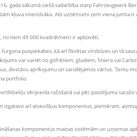
2016. gada sākumā ciešā sadarbība starp Fahrzeugwerk B
ībām kļuva intensīvāka. Abi uzņēmumi zem viena jumta ir 
, no tiem 49 000 kvadrātmetri ir apbūvēti.
 furgona puspiekabes, kā arī fiksētas virsbūves un tā sau
jums var variēt no gofrētiem, gludiem, finiera vai Carbo
steņus, divstāvu aprīkojumu un sarullējamos vārtus. Tentu
a portfolio.
rtlīdzekļu sērijveida ražošanā vai pēc pasūtījuma saražo 
 izgatavo arī atsevišķus komponentus, piemēram, aizmugur
iprināšanas komponentus maiņas sistēmām un uzņemas ap