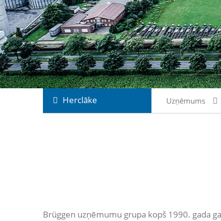
Herclāke
Uzņēmums
Brüggen uzņēmumu grupa kopš 1990. gada galve