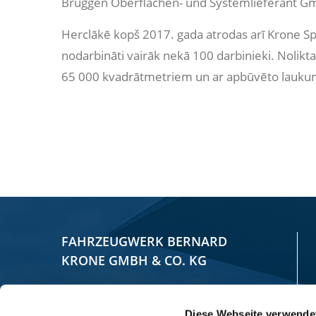
Brüggen Oberflächen- und Systemlieferant Gmb
Herclākē kopš 2017. gada atrodas arī Krone Sp
nodarbināti vairāk nekā 100 darbinieki. Nolikta
65 000 kvadrātmetriem un ar apbūvēto lauk
FAHRZEUGWERK BERNARD
KRONE GMBH & CO. KG
Bernard-Krone-Straße 1
Diese Webseite verwende