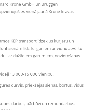
ernard Krone GmbH un Brüggen
apvienojušies vienā jaunā Krone kravas
camos KEP transportlīdzekļus kurjeru un
font sienām līdz furgoniem ar vienu atvērtu
 moduļi ar dažādiem garumiem, novietošanas
vidēji 13 000-15 000 vienību.
es durvis, priekšējās sienas, bortus, vidus
kopes darbus, pārbūvi un remondarbus.