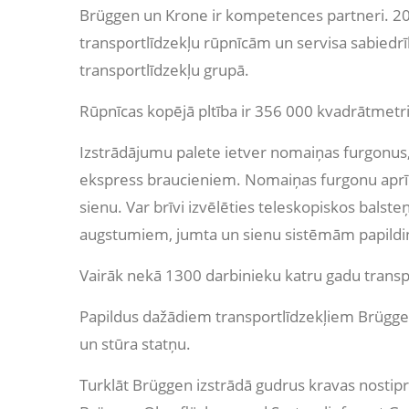
Brüggen un Krone ir kompetences partneri. 
transportlīdzekļu rūpnīcām un servisa sabiedr
transportlīdzekļu grupā.
Rūpnīcas kopējā pltība ir 356 000 kvadrātmetri
Izstrādājumu palete ietver nomaiņas furgonus,
ekspress braucieniem. Nomaiņas furgonu aprīko
sienu. Var brīvi izvēlēties teleskopiskos bal
augstumiem, jumta un sienu sistēmām papildin
Vairāk nekā 1300 darbinieku katru gadu transpo
Papildus dažādiem transportlīdzekļiem Brüggen
un stūra statņu.
Turklāt Brüggen izstrādā gudrus kravas nost