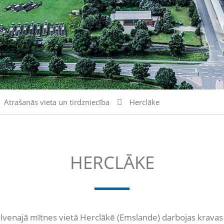
Atrašanās vieta un tirdzniecība
Herclāke
HERCLĀKE
najā mītnes vietā Herclākē (Emslande) darbojas kravas 