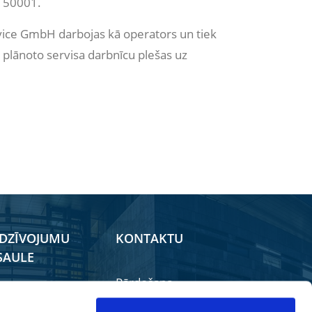
O 50001.
vice GmbH darbojas kā operators un tiek
r plānoto servisa darbnīcu plešas uz
EDZĪVOJUMU
KONTAKTU
SAULE
Pārdošana
kals