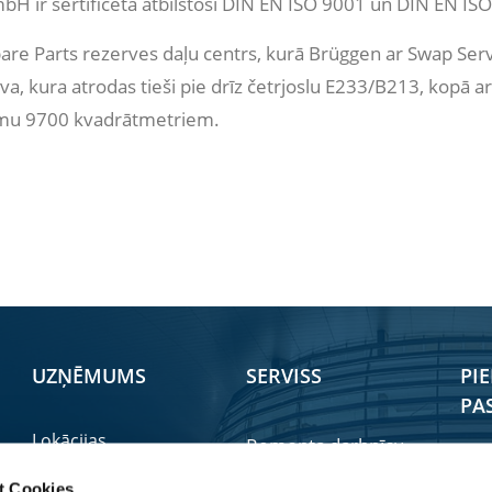
H ir sertificēta atbilstoši DIN EN ISO 9001 un DIN EN IS
are Parts rezerves daļu centrs, kurā Brüggen ar Swap Ser
va, kura atrodas tieši pie drīz četrjoslu E233/B213, kopā a
umu 9700 kvadrātmetriem.
UZŅĒMUMS
SERVISS
PI
PA
Lokācijas
Remonta darbnīcu
Vei
CV Grupa
meklētājs
t Cookies