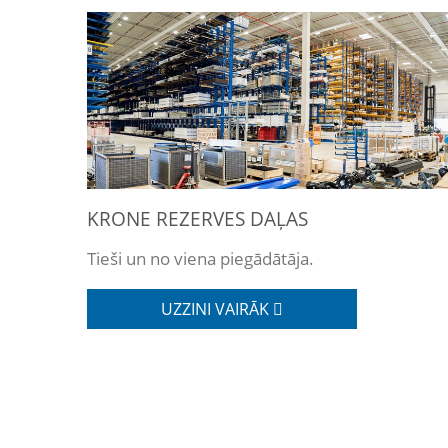
KRONE REZERVES DAĻAS
Tieši un no viena piegādātāja.
UZZINI VAIRĀK