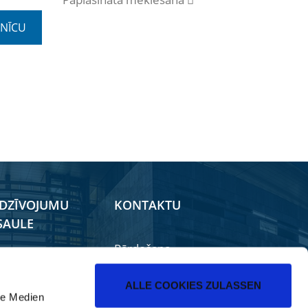
EDZĪVOJUMU
KONTAKTU
SAULE
Pārdošana
kals
iler Forum
ALLE COOKIES ZULASSEN
le Medien