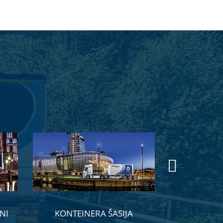
NI
KONTEINERA ŠASIJA
MAIŅA