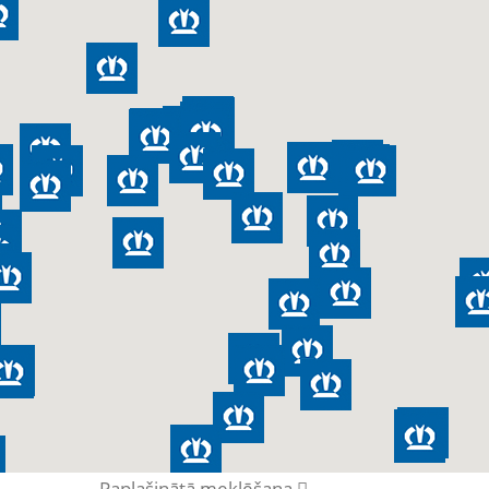
Paplašinātā meklēšana