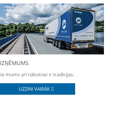
UZŅĒMUMS
ie mums arī nākotnei ir tradīcijas.
UZZINI VAIRĀK