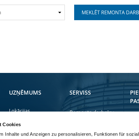
UZŅĒMUMS
SERVISS
PI
PA
Lokācijas
Remonta darbnīcu
Vei
CV Grupa
meklētājs
t Cookies
Tra
Rezerves dalas
Filosofija
 Inhalte und Anzeigen zu personalisieren, Funktionen für sozia