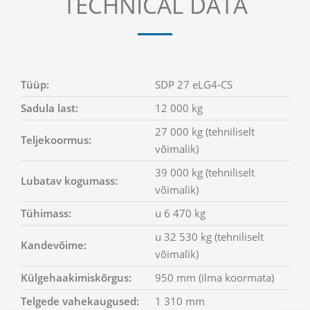
TECHNICAL DATA
Tüüp:
SDP 27 eLG4-CS
Sadula last:
12 000 kg
27 000 kg (tehniliselt
Teljekoormus:
võimalik)
39 000 kg (tehniliselt
Lubatav kogumass:
võimalik)
Tühimass:
u 6 470 kg
u 32 530 kg (tehniliselt
Kandevõime:
võimalik)
Külgehaakimiskõrgus:
950 mm (ilma koormata)
Telgede vahekaugused:
1 310 mm