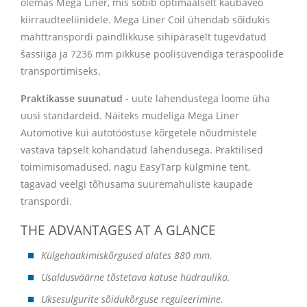
olemas Mega Liner, mis sobib optimaalselt kaubaveo
kiirraudteeliinidele. Mega Liner Coil ühendab sõidukis
mahttranspordi paindlikkuse sihipäraselt tugevdatud
šassiiga ja 7236 mm pikkuse poolisüvendiga teraspoolide
transportimiseks.
Praktikasse suunatud
- uute lahendustega loome üha
uusi standardeid. Näiteks mudeliga Mega Liner
Automotive kui autotööstuse kõrgetele nõudmistele
vastava täpselt kohandatud lahendusega. Praktilised
toimimisomadused, nagu EasyTarp külgmine tent,
tagavad veelgi tõhusama suuremahuliste kaupade
transpordi.
THE ADVANTAGES AT A GLANCE
Külgehaakimiskõrgused alates 880 mm.
Usaldusväärne tõstetava katuse hüdraulika.
Uksesulgurite sõidukõrguse reguleerimine.