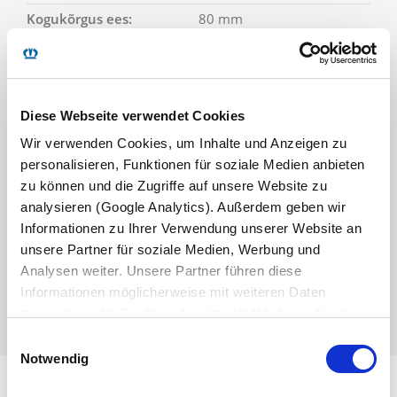
Kogukõrgus ees:
80 mm
Sisepikkus:
13 620 mm
Siselaius:
2 480 mm
Külgmine sisemine
2860 mm; 3000 mm*
Diese Webseite verwendet Cookies
laadimiskõrgus:
Wir verwenden Cookies, um Inhalte und Anzeigen zu
Välislaius:
2 550 mm
personalisieren, Funktionen für soziale Medien anbieten
zu können und die Zugriffe auf unsere Website zu
Ultra mudeli tühimass:
u 5 950 kg
analysieren (Google Analytics). Außerdem geben wir
Informationen zu Ihrer Verwendung unserer Website an
*= Kasulik kõrgus sõrestikkasti laiuses, standardmudeli
unsere Partner für soziale Medien, Werbung und
massid ja mõõtmed
Analysen weiter. Unsere Partner führen diese
Informationen möglicherweise mit weiteren Daten
zusammen, die Sie ihnen bereitgestellt haben oder die
sie im Rahmen Ihrer Nutzung der Dienste gesammelt
Einwilligungsauswahl
haben. Wir setzen im Rahmen des Trackings auch
Notwendig
Dienstleister in Drittländern außerhalb der EU mit