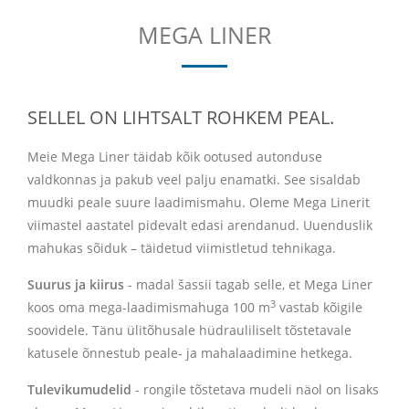
MEGA LINER
SELLEL ON LIHTSALT ROHKEM PEAL.
Meie Mega Liner täidab kõik ootused autonduse
valdkonnas ja pakub veel palju enamatki. See sisaldab
muudki peale suure laadimismahu. Oleme Mega Linerit
viimastel aastatel pidevalt edasi arendanud. Uuenduslik
mahukas sõiduk – täidetud viimistletud tehnikaga.
Suurus ja kiirus
- madal šassii tagab selle, et Mega Liner
3
koos oma mega-laadimismahuga 100 m
vastab kõigile
soovidele. Tänu ülitõhusale hüdrauliliselt tõstetavale
katusele õnnestub peale- ja mahalaadimine hetkega.
Tulevikumudelid
- rongile tõstetava mudeli näol on lisaks