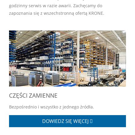
godzinny serwis w razie awarii. Zachęcamy do
zapoznania się z wszechstronną ofertą KRONE.
CZĘŚCI ZAMIENNE
Bezpośrednio i wszystko z jednego źródła.
DOWIEDZ SIĘ WIĘCEJ