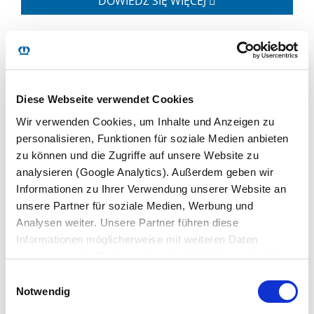
DOWIEDZ SIĘ WIĘCEJ
PARTNERZY SERWISOWI
Diese Webseite verwendet Cookies
Wir verwenden Cookies, um Inhalte und Anzeigen zu
DOWIEDZ SIĘ WIĘCEJ
personalisieren, Funktionen für soziale Medien anbieten
zu können und die Zugriffe auf unsere Website zu
analysieren (Google Analytics). Außerdem geben wir
Informationen zu Ihrer Verwendung unserer Website an
unsere Partner für soziale Medien, Werbung und
Analysen weiter. Unsere Partner führen diese
Informationen möglicherweise mit weiteren Daten
zusammen, die Sie ihnen bereitgestellt haben oder die
sie im Rahmen Ihrer Nutzung der Dienste gesammelt
Einwilligungsauswahl
haben. Wir setzen im Rahmen des Trackings auch
Notwendig
Dienstleister in Drittländern außerhalb der EU mit