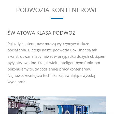
PODWOZIA KONTENEROWE
ŚWIATOWA KLASA PODWOZI
Pojazdy kontenerowe muszą wytrzymywać duże
obciążenia. Dlatego nasze podwozia Box Liner są tak
skonstruowane, aby nawet w przypadku dużych obciążeń
były niezawodne. Dzięki wielu inteligentnym funkcjom
pokonujemy trudy codziennej pracy kontenerów.
Najnowocześniejsza technika zapewniająca wysoką
wydajność.