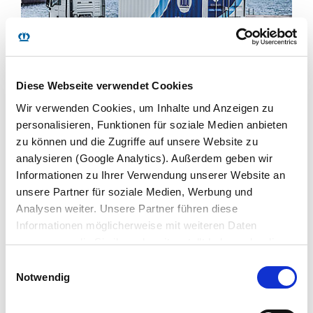
Diese Webseite verwendet Cookies
BOX LINER
Wir verwenden Cookies, um Inhalte und Anzeigen zu
personalisieren, Funktionen für soziale Medien anbieten
Przewiezie każdy ładunek.
zu können und die Zugriffe auf unsere Website zu
analysieren (Google Analytics). Außerdem geben wir
DOWIEDZ SIĘ WIĘCEJ
Informationen zu Ihrer Verwendung unserer Website an
unsere Partner für soziale Medien, Werbung und
Analysen weiter. Unsere Partner führen diese
Informationen möglicherweise mit weiteren Daten
zusammen, die Sie ihnen bereitgestellt haben oder die
sie im Rahmen Ihrer Nutzung der Dienste gesammelt
Einwilligungsauswahl
haben. Wir setzen im Rahmen des Trackings auch
Notwendig
Dienstleister in Drittländern außerhalb der EU mit
abweichenden Datenschutzbestimmungen ein, wodurch