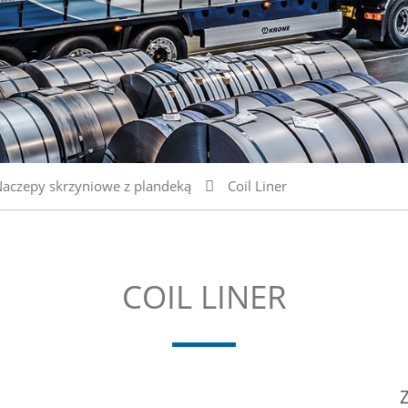
aczepy skrzyniowe z plandeką
Coil Liner
COIL LINER