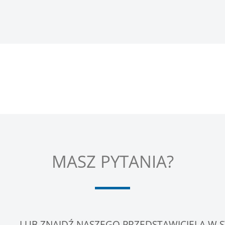
MASZ PYTANIA?
LUB ZNAJDŹ NASZEGO PRZEDSTAWICIELA W S