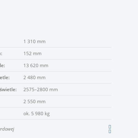
1 310 mm
:
152 mm
le:
13 620 mm
etle:
2 480 mm
świetle:
2575–2800 mm
2 550 mm
ok. 5 980 kg
ardowej