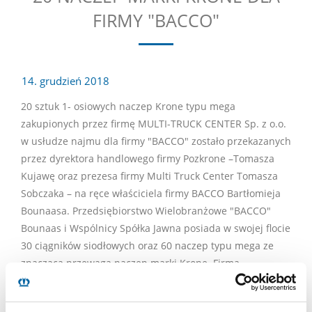
FIRMY "BACCO"
14. grudzień 2018
20 sztuk 1- osiowych naczep Krone typu mega
zakupionych przez firmę MULTI-TRUCK CENTER Sp. z o.o.
w usłudze najmu dla firmy "BACCO" zostało przekazanych
przez dyrektora handlowego firmy Pozkrone –Tomasza
Kujawę oraz prezesa firmy Multi Truck Center Tomasza
Sobczaka – na ręce właściciela firmy BACCO Bartłomieja
Bounaasa. Przedsiębiorstwo Wielobranżowe "BACCO"
Bounaas i Wspólnicy Spółka Jawna posiada w swojej flocie
30 ciągników siodłowych oraz 60 naczep typu mega ze
znaczącą przewagą naczep marki Krone. Firma
utworzona przez Bartłomieja Bounaasa we wrześniu 2009
roku, specjalizuje się w transporcie międzynarodowym –