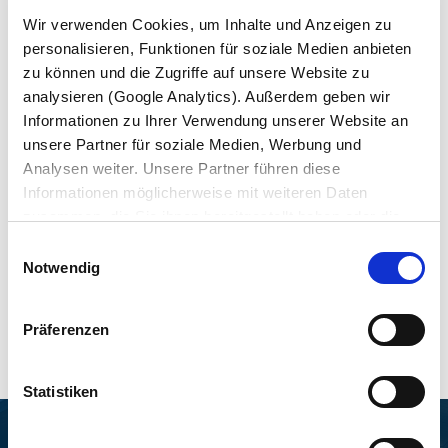
Wir verwenden Cookies, um Inhalte und Anzeigen zu
TIRE (TURCJA)
personalisieren, Funktionen für soziale Medien anbieten
zu können und die Zugriffe auf unsere Website zu
analysieren (Google Analytics). Außerdem geben wir
Informationen zu Ihrer Verwendung unserer Website an
Pod koniec 2012 roku firma Krone uruchomiła fabrykę w
unsere Partner für soziale Medien, Werbung und
Tire, gdzie produkowane są naczepy na rynek turecki oraz
Analysen weiter. Unsere Partner führen diese
na sąsiednie rynki. Wydajność fabryki obejmuje roczną
Informationen möglicherweise mit weiteren Daten
produkcję na poziomie 10 000 jednostek; wolumen
zusammen, die Sie ihnen bereitgestellt haben oder die
inwestycji wyniósł około 50 mln euro. W Tire, lokalizacji
sie im Rahmen Ihrer Nutzung der Dienste gesammelt
Einwilligungsauswahl
firmy Krone, zatrudnionych jest obecnie ok.
haben. Wir setzen im Rahmen des Trackings auch
Notwendig
100 pracowników, wytwarzających przede wszystkim
Dienstleister in Drittländern außerhalb der EU mit
pojazdy z linii Profi Liner i Mega Liner.
abweichenden Datenschutzbestimmungen ein, wodurch
Präferenzen
das Risiko von behördlichen Zugriffen bzw. von
Kontrollverlust bzgl. übermittelter Daten bestehen kann.
Datenschutzerklärung
Statistiken
Impressum
FAHRZEUGWERK BERNARD