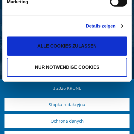
Marketing
KRONE GMBH & CO. KG
Bernard-Krone-Straße 1
Details zeigen
49757 Werlte, GERMANY
+49 5951 209-0
ALLE COOKIES ZULASSEN
+49 5951 209 98-268
info.nfz@krone.de
NUR NOTWENDIGE COOKIES
2026 KRONE
Stopka redakcyjna
Ochrona danych