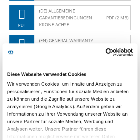
(DE) ALLGEMEINE
GARANTIEBEDINGUNGEN
PDF (2 MB)
KRONE ACHSE
PDF
(EN) GENERAL WARRANTY
CONDITIONS FOR KRONE
PDF (2 MB)
AXLES
PDF
(ES) CONDICIONES
PDF (708
Diese Webseite verwendet Cookies
GENERALES DE GARANTÍA
KB)
DEL EJE KRONE
Wir verwenden Cookies, um Inhalte und Anzeigen zu
PDF
personalisieren, Funktionen für soziale Medien anbieten
zu können und die Zugriffe auf unsere Website zu
(FR) CONDITIONS GÉNÉRALES
PDF (708
analysieren (Google Analytics). Außerdem geben wir
DE GARANTIE DES ESSIEUX
KB)
KRONE
Informationen zu Ihrer Verwendung unserer Website an
PDF
unsere Partner für soziale Medien, Werbung und
Analysen weiter. Unsere Partner führen diese
(HU) KRONE TENGELYEK
PDF (782
ÁLTALÁNOS GARANCIA-
Informationen möglicherweise mit weiteren Daten