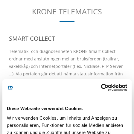
KRONE TELEMATICS
SMART COLLECT
Telematik- och diagnosenheten KRONE Smart Collect
ordnar med anslutningen mellan bruksfordon (trailrar,
växelskåp) och Internetportaler (t.ex. NicBase, FTP-Server
…). Via portalen går det att hämta statusinformation från
fordonet resp. dragfordonet och utlösa åtgärder
fjärrstyrt.
Alternativt till interna antenner för GPS, GSM/UMTS och
WLAN kan även externa antenner användas som
Diese Webseite verwendet Cookies
produktvariant. Anslutningen görs då via FAKRA-kontakt.
Wir verwenden Cookies, um Inhalte und Anzeigen zu
Ett internt batteri garanterar dessutom driften när
personalisieren, Funktionen für soziale Medien anbieten
försörjningsspänningen är avstängd under en tid på
zu können und die Zugriffe auf unsere Website zu