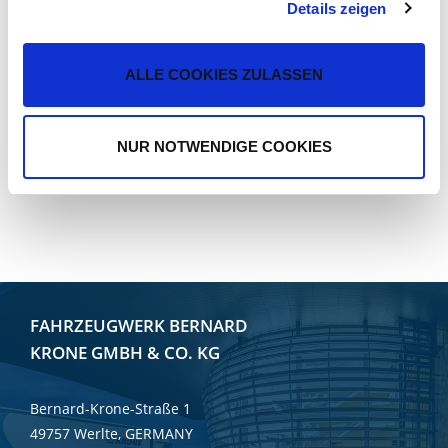
Fjärrdiagnos och fjärrunderhåll.
Details zeigen
Flottövervakning, sträckuppföljning.
Stöldskydd (rörelse, Geo-Fencing).
ALLE COOKIES ZULASSEN
Fördelar
NUR NOTWENDIGE COOKIES
Enkel montering och enkel att underhålla.
Enkel systemintegration.
FAHRZEUGWERK BERNARD
KRONE GMBH & CO. KG
Bernard-Krone-Straße 1
49757 Werlte, GERMANY