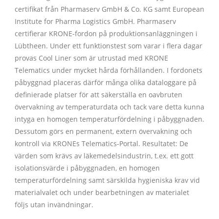
certifikat från Pharmaserv GmbH & Co. KG samt European
Institute for Pharma Logistics GmbH. Pharmaserv
certifierar KRONE-fordon på produktionsanläggningen i
Lübtheen. Under ett funktionstest som varar i flera dagar
provas Cool Liner som är utrustad med KRONE
Telematics under mycket hårda förhållanden. I fordonets
påbyggnad placeras därför många olika dataloggare på
definierade platser för att säkerställa en oavbruten
övervakning av temperaturdata och tack vare detta kunna
intyga en homogen temperaturfördelning i påbyggnaden.
Dessutom görs en permanent, extern övervakning och
kontroll via KRONEs Telematics-Portal. Resultatet: De
värden som krävs av läkemedelsindustrin, t.ex. ett gott
isolationsvärde i påbyggnaden, en homogen
temperaturfördelning samt särskilda hygieniska krav vid
materialvalet och under bearbetningen av materialet
följs utan invändningar.