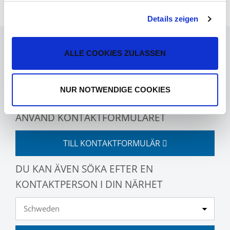
Details zeigen
HAR DU FRÅGOR?
ALLE COOKIES ZULASSEN
NUR NOTWENDIGE COOKIES
ANVÄND KONTAKTFORMULÄRET
TILL KONTAKTFORMULÄR
DU KAN ÄVEN SÖKA EFTER EN
KONTAKTPERSON I DIN NÄRHET