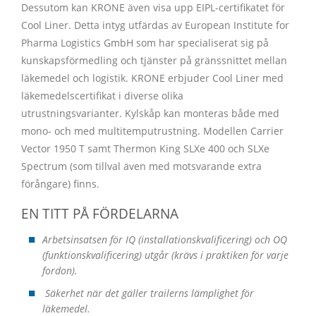
Dessutom kan KRONE även visa upp EIPL-certifikatet för
Cool Liner. Detta intyg utfärdas av European Institute for
Pharma Logistics GmbH som har specialiserat sig på
kunskapsförmedling och tjänster på gränssnittet mellan
läkemedel och logistik. KRONE erbjuder Cool Liner med
läkemedelscertifikat i diverse olika
utrustningsvarianter. Kylskåp kan monteras både med
mono- och med multitemputrustning. Modellen Carrier
Vector 1950 T samt Thermon King SLXe 400 och SLXe
Spectrum (som tillval även med motsvarande extra
förångare) finns.
EN TITT PÅ FÖRDELARNA
Arbetsinsatsen för IQ (installationskvalificering) och OQ
(funktionskvalificering) utgår (krävs i praktiken för varje
fordon).
Säkerhet när det gäller trailerns lämplighet för
läkemedel.