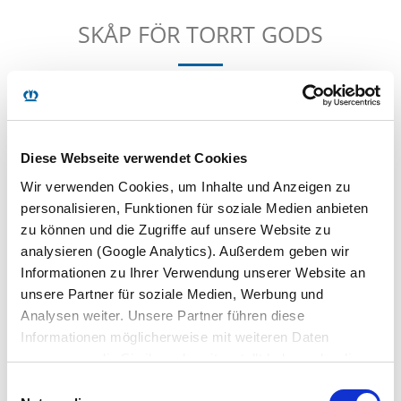
SKÅP FÖR TORRT GODS
RIKTIGT IMPONERAT.
När du är på väg, är ett tillförlitlig skåp värt sin vikt i guld
Diese Webseite verwendet Cookies
under resan. Med KRONE Dry Liner kommer dina laster
Wir verwenden Cookies, um Inhalte und Anzeigen zu
till målet säkert och torrt. Den stabila konstruktionen är
personalisieren, Funktionen für soziale Medien anbieten
exakt utformad efter den praktiska användningen under
zu können und die Zugriffe auf unsere Website zu
transportvardagen. Resultatet av denna länkade process
analysieren (Google Analytics). Außerdem geben wir
av mekanisk kommer betalas av in i minsta del.
Informationen zu Ihrer Verwendung unserer Website an
unsere Partner für soziale Medien, Werbung und
Analysen weiter. Unsere Partner führen diese
Informationen möglicherweise mit weiteren Daten
zusammen, die Sie ihnen bereitgestellt haben oder die
sie im Rahmen Ihrer Nutzung der Dienste gesammelt
Einwilligungsauswahl