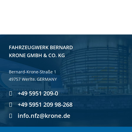
FAHRZEUGWERK BERNARD
KRONE GMBH & CO. KG
Bernard-Krone-Straße 1
49757 Werlte, GERMANY
+49 5951 209-0
+49 5951 209 98-268
info.nfz@krone.de