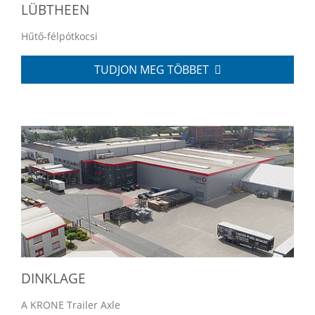
LÜBTHEEN
Hűtő-félpótkocsi
TUDJON MEG TÖBBET
DINKLAGE
A KRONE Trailer Axle