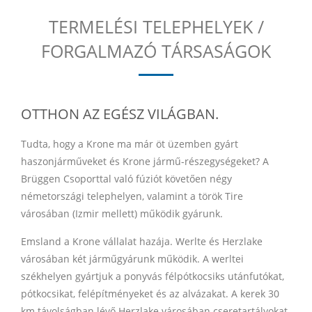
TERMELÉSI TELEPHELYEK /
FORGALMAZÓ TÁRSASÁGOK
OTTHON AZ EGÉSZ VILÁGBAN.
Tudta, hogy a Krone ma már öt üzemben gyárt
haszonjárműveket és Krone jármű-részegységeket? A
Brüggen Csoporttal való fúziót követően négy
németországi telephelyen, valamint a török Tire
városában (Izmir mellett) működik gyárunk.
Emsland a Krone vállalat hazája. Werlte és Herzlake
városában két járműgyárunk működik. A werltei
székhelyen gyártjuk a ponyvás félpótkocsiks utánfutókat,
pótkocsikat, felépítményeket és az alvázakat. A kerek 30
km távolságban lévő Herzlake városában cseretartályokat