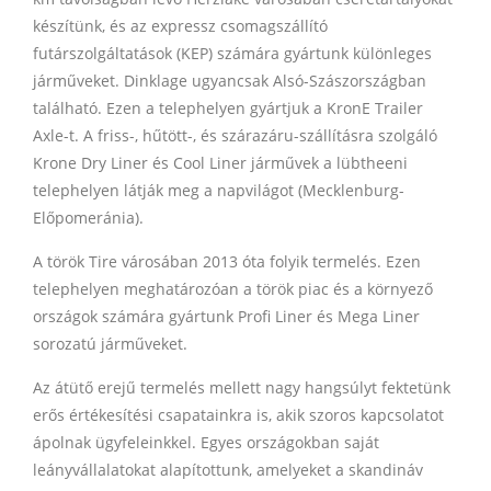
készítünk, és az expressz csomagszállító
futárszolgáltatások (KEP) számára gyártunk különleges
járműveket. Dinklage ugyancsak Alsó-Szászországban
található. Ezen a telephelyen gyártjuk a KronE Trailer
Axle-t. A friss-, hűtött-, és szárazáru-szállításra szolgáló
Krone Dry Liner és Cool Liner járművek a lübtheeni
telephelyen látják meg a napvilágot (Mecklenburg-
Előpomeránia).
A török Tire városában 2013 óta folyik termelés. Ezen
telephelyen meghatározóan a török piac és a környező
országok számára gyártunk Profi Liner és Mega Liner
sorozatú járműveket.
Az átütő erejű termelés mellett nagy hangsúlyt fektetünk
erős értékesítési csapatainkra is, akik szoros kapcsolatot
ápolnak ügyfeleinkkel. Egyes országokban saját
leányvállalatokat alapítottunk, amelyeket a skandináv