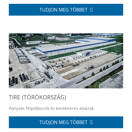
TUDJON MEG TÖBBET
TIRE (TÖRÖKORSZÁG)
Ponyvás félpótkocsik és konténeres alvázak.
TUDJON MEG TÖBBET