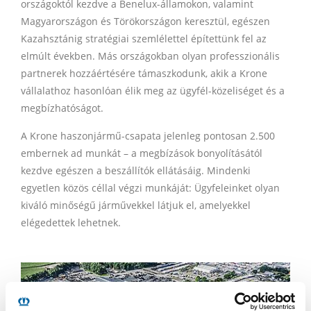
országoktól kezdve a Benelux-államokon, valamint
Magyarországon és Törökországon keresztül, egészen
Kazahsztánig stratégiai szemlélettel építettünk fel az
elmúlt években. Más országokban olyan professzionális
partnerek hozzáértésére támaszkodunk, akik a Krone
vállalathoz hasonlóan élik meg az ügyfél-közeliséget és a
megbízhatóságot.
A Krone haszonjármű-csapata jelenleg pontosan 2.500
embernek ad munkát – a megbízások bonyolításától
kezdve egészen a beszállítók ellátásáig. Mindenki
egyetlen közös céllal végzi munkáját: Ügyfeleinket olyan
kiváló minőségű járművekkel látjuk el, amelyekkel
elégedettek lehetnek.