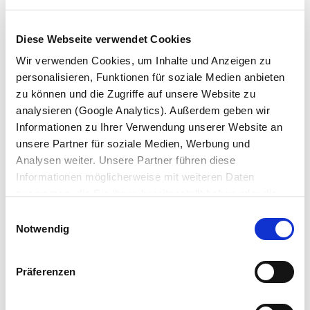
Diese Webseite verwendet Cookies
Wir verwenden Cookies, um Inhalte und Anzeigen zu
personalisieren, Funktionen für soziale Medien anbieten
zu können und die Zugriffe auf unsere Website zu
WERLTE
analysieren (Google Analytics). Außerdem geben wir
Informationen zu Ihrer Verwendung unserer Website an
Ponyvás félpótkocsik és konténeres alvázak
unsere Partner für soziale Medien, Werbung und
TUDJON MEG TÖBBET
Analysen weiter. Unsere Partner führen diese
Informationen möglicherweise mit weiteren Daten
zusammen, die Sie ihnen bereitgestellt haben oder die
sie im Rahmen Ihrer Nutzung der Dienste gesammelt
Einwilligungsauswahl
haben. Wir setzen im Rahmen des Trackings auch
Notwendig
Dienstleister in Drittländern außerhalb der EU mit
abweichenden Datenschutzbestimmungen ein, wodurch
Präferenzen
das Risiko von behördlichen Zugriffen bzw. von
Kontrollverlust bzgl. übermittelter Daten bestehen kann.
Datenschutzerklärung