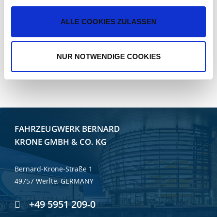
PDF (4 MB)
MONITORING
PDF
ALLE COOKIES ZULASSEN
KRONE SMART CAPACITY
PDF (1 MB)
MANAGEMENT
NUR NOTWENDIGE COOKIES
PDF
FAHRZEUGWERK BERNARD
KRONE GMBH & CO. KG
Bernard-Krone-Straße 1
49757 Werlte, GERMANY
+49 5951 209-0