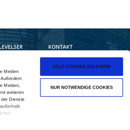
LEVELSER
KONTAKT
op
Salg
ALLE COOKIES ZULASSEN
le Medien
ilerForum
). Außerdem
NE Apps
le Medien,
NUR NOTWENDIGE COOKIES
mit weiteren
 der Dienste
 außerhalb
ichen