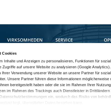
VIRKSOMHEDEN
SERVICE
OP
t Cookies
Lokaliteter
Sh
Service Locator
 Inhalte und Anzeigen zu personalisieren, Funktionen für sozia
Reservedele
Køretøjsgruppen
Tra
e Zugriffe auf unsere Website zu analysieren (Google Analytics
Mobility
Filosofi
KRO
u Ihrer Verwendung unserer Website an unsere Partner für sozia
Fair Care
KRONE-gruppen
er. Unsere Partner führen diese Informationen möglicherweise 
hnen bereitgestellt haben oder die sie im Rahmen Ihrer Nutzung
Compliance /
Finance
en im Rahmen des Trackings auch Dienstleister in Drittländern
Whistleblowing
Trailer Point
Datenschutzbestimmungen ein, wodurch das Risiko von behördl
Kundeservice
lverlust bzgl. übermittelter Daten bestehen kann.