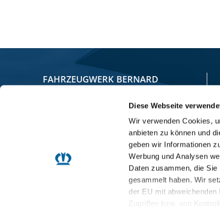
FAHRZEUGWERK BERNARD
KRONE GMBH & CO. KG
Diese Webseite verwende
Bernard-Krone-Straße 1
Wir verwenden Cookies, um
anbieten zu können und di
49757 Werlte, GERMANY
geben wir Informationen z
Werbung und Analysen weit
+49 5951 209-0
Daten zusammen, die Sie i
+49 5951 209 98-268
gesammelt haben. Wir setz
der EU mit abweichenden 
info.nfz@krone.de
Zugriffen bzw. von Kontrol
Datenschutzerklärung