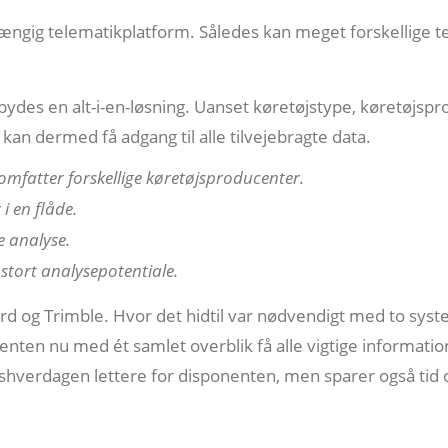
ngig telematikplatform. Således kan meget forskellige
bydes en alt-i-en-løsning. Uanset køretøjstype, køretøjsp
an dermed få adgang til alle tilvejebragte data.
 omfatter forskellige køretøjsproducenter.
i en flåde.
re analyse.
 stort analysepotentiale.
 og Trimble. Hvor det hidtil var nødvendigt med to system
nten nu med ét samlet overblik få alle vigtige informati
dshverdagen lettere for disponenten, men sparer også tid