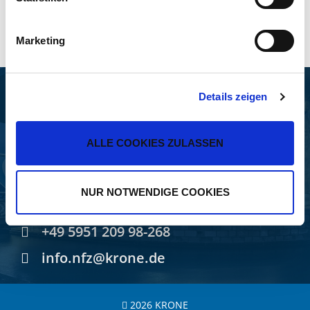
Impressum
Marketing
FAHRZEUGWERK BERNARD
Details zeigen
KRONE GMBH & CO. KG
ALLE COOKIES ZULASSEN
Bernard-Krone-Straße 1
49757 Werlte, GERMANY
NUR NOTWENDIGE COOKIES
+49 5951 209-0
+49 5951 209 98-268
info.nfz@krone.de
2026 KRONE