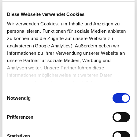
Diese Webseite verwendet Cookies
Wir verwenden Cookies, um Inhalte und Anzeigen zu
personalisieren, Funktionen für soziale Medien anbieten
zu können und die Zugriffe auf unsere Website zu
analysieren (Google Analytics). Außerdem geben wir
Informationen zu Ihrer Verwendung unserer Website an
unsere Partner für soziale Medien, Werbung und
Analysen weiter. Unsere Partner führen diese
Informationen möglicherweise mit weiteren Daten
zusammen, die Sie ihnen bereitgestellt haben oder die
Le garantizamos una ayuda rápida, directa y sencilla con
sie im Rahmen Ihrer Nutzung der Dienste gesammelt
Einwilligungsauswahl
la llamada a emergencia de KRONE las 24 horas del día
haben. Wir setzen im Rahmen des Trackings auch
Notwendig
en toda Europa.
Dienstleister in Drittländern außerhalb der EU mit
abweichenden Datenschutzbestimmungen ein, wodurch
En caso de avería, utilice nuestra línea de atención
Präferenzen
das Risiko von behördlichen Zugriffen bzw. von
telefónica gratuita y recibirá ayuda inmediata. Además,
Kontrollverlust bzgl. übermittelter Daten bestehen kann.
también le mantendremos informado a través del
Datenschutzerklärung
Statistiken
servicio del localizador.