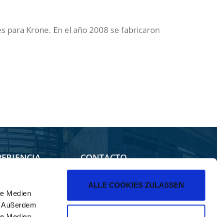
 para Krone. En el año 2008 se fabricaron
PERIENCIA
CONTACTO
nda
Venta
ALLE COOKIES ZULASSEN
le Medien
iler Forum
Formulario de Contacto
). Außerdem
icaciones de Krone
le Medien,