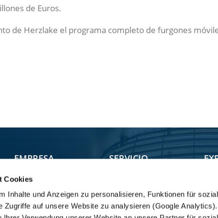
llones de Euros.
nto de Herzlake el programa completo de furgones móviles
EMPRESA
SERVICIO
EX
t Cookies
Instalaciones
Tie
Buscador Servicio
 Inhalte und Anzeigen zu personalisieren, Funktionen für sozia
Repuestos
Grupo VC
Tra
e Zugriffe auf unsere Website zu analysieren (Google Analytics
Mobilidad
Filosofía
Apl
u Ihrer Verwendung unserer Website an unsere Partner für sozia