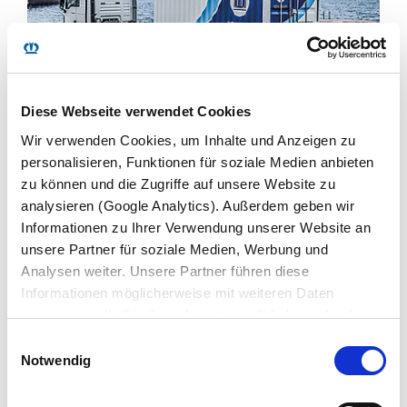
Diese Webseite verwendet Cookies
BOX LINER
Wir verwenden Cookies, um Inhalte und Anzeigen zu
personalisieren, Funktionen für soziale Medien anbieten
Transporta de todo con flexibilidad.
zu können und die Zugriffe auf unsere Website zu
analysieren (Google Analytics). Außerdem geben wir
MÁS INFORMACIÓN
Informationen zu Ihrer Verwendung unserer Website an
unsere Partner für soziale Medien, Werbung und
Analysen weiter. Unsere Partner führen diese
Informationen möglicherweise mit weiteren Daten
zusammen, die Sie ihnen bereitgestellt haben oder die
sie im Rahmen Ihrer Nutzung der Dienste gesammelt
Einwilligungsauswahl
haben. Wir setzen im Rahmen des Trackings auch
Notwendig
Dienstleister in Drittländern außerhalb der EU mit
abweichenden Datenschutzbestimmungen ein, wodurch