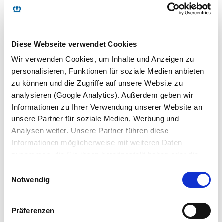
TIENDA KRONE
Diese Webseite verwendet Cookies
Wir verwenden Cookies, um Inhalte und Anzeigen zu
WWW.KRONESHOP.DE
personalisieren, Funktionen für soziale Medien anbieten
zu können und die Zugriffe auf unsere Website zu
analysieren (Google Analytics). Außerdem geben wir
Desde un gorro hasta el camión de maqueta, desde el
Informationen zu Ihrer Verwendung unserer Website an
termo hasta el chubasquero: la tienda KRONE ofrece
unsere Partner für soziale Medien, Werbung und
todo lo que su corazón desee. Obtendrá todos los
Analysen weiter. Unsere Partner führen diese
artículos deseados lo más rápido posible.
Informationen möglicherweise mit weiteren Daten
zusammen, die Sie ihnen bereitgestellt haben oder die
La tramitación de facturas se efectúa a través de:
sie im Rahmen Ihrer Nutzung der Dienste gesammelt
Einwilligungsauswahl
haben. Wir setzen im Rahmen des Trackings auch
Notwendig
Bernard Krone Holding SE & Co. KG
Dienstleister in Drittländern außerhalb der EU mit
Heinrich-Krone-Straße 10
abweichenden Datenschutzbestimmungen ein, wodurch
D-48480 Spelle
Präferenzen
das Risiko von behördlichen Zugriffen bzw. von
Tel. 05977/935-337