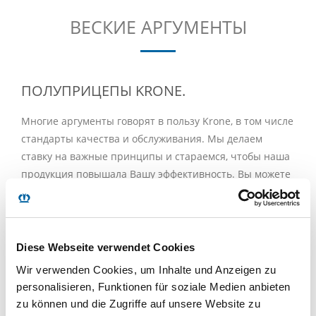
ВЕСКИЕ АРГУМЕНТЫ
ПОЛУПРИЦЕПЫ KRONE.
Многие аргументы говорят в пользу Krone, в том числе
стандарты качества и обслуживания. Мы делаем
ставку на важные принципы и стараемся, чтобы наша
продукция повышала Вашу эффективность. Вы можете
на нас положиться.
Гарантированное сохранение стоимости
– На
полуприцепы Krone методом погружения наносится
Diese Webseite verwendet Cookies
катодное лакокрасочное покрытие с последующим
Wir verwenden Cookies, um Inhalte und Anzeigen zu
нанесением порошкового покрытия, в том числе
personalisieren, Funktionen für soziale Medien anbieten
выбранного Вами цвета. Так шасси приобретает блеск,
zu können und die Zugriffe auf unsere Website zu
максимальную устойчивость к ударам камней и