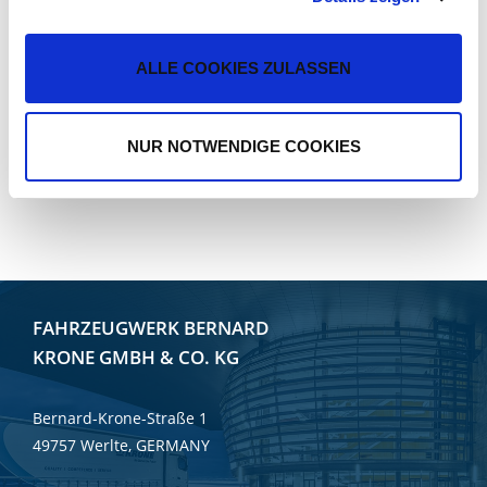
разумной цене. Разумеется, доступны также
проверенные временем серийные компоненты других
производителей качественной продукции. Вы
ALLE COOKIES ZULASSEN
приобретете полуприцеп с великолепным
оснащением и уверенность в том, что всегда и везде
NUR NOTWENDIGE COOKIES
получите необходимую запасную часть в случае
ремонта.
FAHRZEUGWERK BERNARD
KRONE GMBH & CO. KG
Bernard-Krone-Straße 1
49757 Werlte, GERMANY